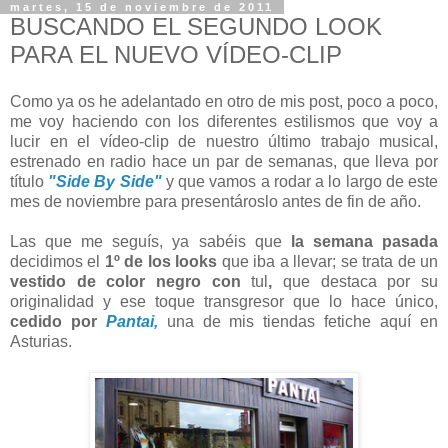
martes, 15 de noviembre de 2011
BUSCANDO EL SEGUNDO LOOK
PARA EL NUEVO VÍDEO-CLIP
Como ya os he adelantado en otro de mis post, poco a poco,
me voy haciendo con los diferentes estilismos que voy a
lucir en el vídeo-clip de nuestro último trabajo musical,
estrenado en radio hace un par de semanas, que lleva por
título
"Side By Side"
y que vamos a rodar a lo largo de este
mes de noviembre para presentároslo antes de fin de año.
Las que me seguís, ya sabéis que
la semana pasada
decidimos el
1º de los
looks
que iba a llevar; se trata de un
vestido de color negro con
tul
,
que destaca por su
originalidad y ese toque transgresor que lo hace único,
cedido por
Pantai,
una de mis tiendas fetiche aquí en
Asturias.