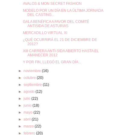
AVALOS & MON SECRET FASHION
MODELO POR UN DÍA EN LA ÚLTIMA JORNADA
DEL CASTING...
GALA BENÉFICA A FAVOR DEL COMITÉ
ANTISIDA DE ASTURIAS
MERCADILLO VIRTUAL XI
¿QUÉ OCURRIRÁ EL 21 DE DICIEMBRE DE
2012?
XIII CARRERA ANTI-SIDA ABIERTO HASTA EL
AMANECER 2012
Y POR FIN, LLEGÓ EL GRAN DÍA...
►
noviembre
(16)
►
octubre
(20)
►
septiembre
(11)
►
agosto
(12)
►
julio
(22)
►
junio
(18)
►
mayo
(22)
►
abril
(21)
►
marzo
(22)
►
febrero
(20)