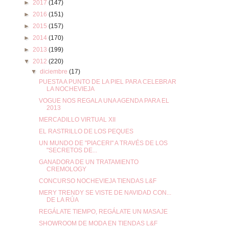
►
2017
(147)
►
2016
(151)
►
2015
(157)
►
2014
(170)
►
2013
(199)
▼
2012
(220)
▼
diciembre
(17)
PUESTA A PUNTO DE LA PIEL PARA CELEBRAR
LA NOCHEVIEJA
VOGUE NOS REGALA UNA AGENDA PARA EL
2013
MERCADILLO VIRTUAL XII
EL RASTRILLO DE LOS PEQUES
UN MUNDO DE "PIACERI" A TRAVÉS DE LOS
"SECRETOS DE...
GANADORA DE UN TRATAMIENTO
CREMOLOGY
CONCURSO NOCHEVIEJA TIENDAS L&F
MERY TRENDY SE VISTE DE NAVIDAD CON...
DE LA RÚA
REGÁLATE TIEMPO, REGÁLATE UN MASAJE
SHOWROOM DE MODA EN TIENDAS L&F