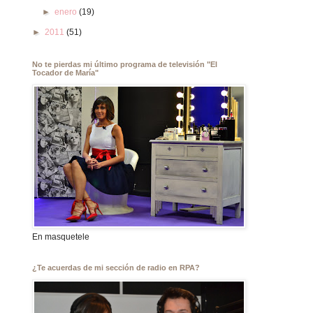
►
enero
(19)
►
2011
(51)
No te pierdas mi último programa de televisión "El
Tocador de María"
En masquetele
¿Te acuerdas de mi sección de radio en RPA?