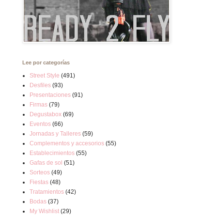
Lee por categorías
Street Style
(491)
Desfiles
(93)
Presentaciones
(91)
Firmas
(79)
Degustabox
(69)
Eventos
(66)
Jornadas y Talleres
(59)
Complementos y accesorios
(55)
Establecimientos
(55)
Gafas de sol
(51)
Sorteos
(49)
Fiestas
(48)
Tratamientos
(42)
Bodas
(37)
My Wishlist
(29)