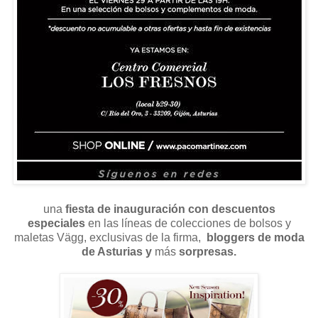
una
fiesta de inauguración con descuentos
especiales
en las líneas de colecciones de bolsos y
maletas Vägg, exclusivas de la firma,
bloggers de moda
de Asturias y
más
sorpresas.