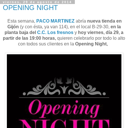
viernes, 29 de agosto de 2014
OPENING NIGHT
Esta semana,
PACO MARTINEZ
abría
nueva tienda en
Gijón
(y con ésta, ya van 114), en el local B-29-30,
en la
planta baja del
C.C. Los fresnos
y
hoy viernes, día 29, a
partir de las 19:00 horas,
quieren celebrarlo por todo lo alto
con todos sus clientes en la
Opening Night,