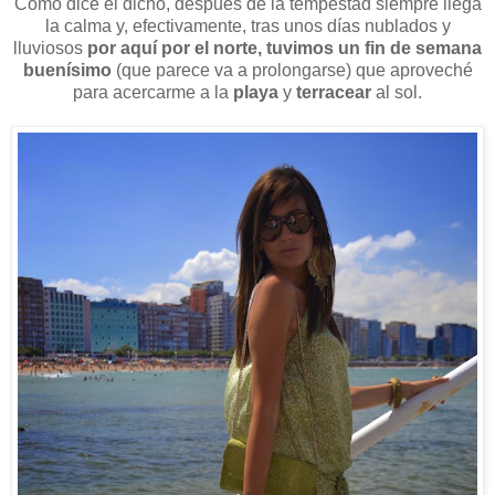
Como dice el dicho, después de la tempestad siempre llega
la calma y, efectivamente, tras unos días nublados y
lluviosos
por aquí por el norte, tuvimos un fin de semana
buenísimo
(que parece va a prolongarse) que aproveché
para acercarme a la
playa
y
terracear
al sol.