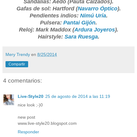
Sandalias: Aedo (Pauta Calzados).
Gafas de sol: Hartford (
Navarro Óptico
).
Pendientes indios:
Nimú Uría
.
Pulsera:
Pantai Gijón
.
Reloj: Mark Maddox (
Ardura Joyeros
).
Hairstyle:
Sara Ruesga
.
Mery Trendy
en
8/25/2014
Compartir
4 comentarios:
Live-Style20
25 de agosto de 2014 a las 11:19
nice look ;-)0
new post
www.live-style20.blogspot.com
Responder