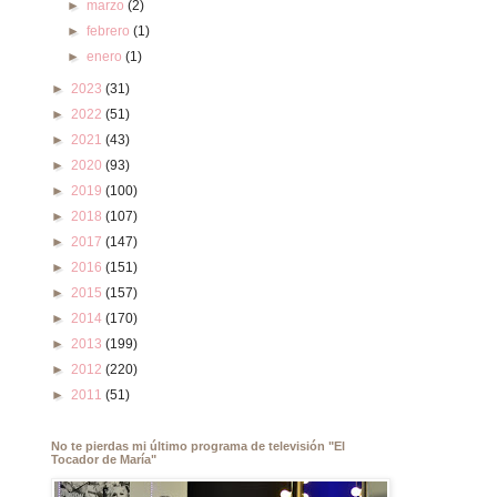
►
marzo
(2)
►
febrero
(1)
►
enero
(1)
►
2023
(31)
►
2022
(51)
►
2021
(43)
►
2020
(93)
►
2019
(100)
►
2018
(107)
►
2017
(147)
►
2016
(151)
►
2015
(157)
►
2014
(170)
►
2013
(199)
►
2012
(220)
►
2011
(51)
No te pierdas mi último programa de televisión "El
Tocador de María"