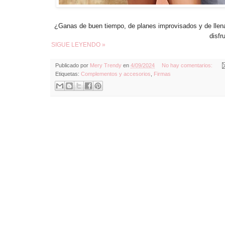
¿Ganas de buen tiempo, de planes improvisados y de llen
disfr
SIGUE LEYENDO »
Publicado por
Mery Trendy
en
4/09/2024
No hay comentarios:
Etiquetas:
Complementos y accesorios
,
Firmas