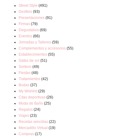
Street Style
(491)
Desfiles
(93)
Presentaciones
(91)
Firmas
(79)
Degustabox
(69)
Eventos
(66)
Jornadas y Talleres
(59)
Complementos y accesorios
(55)
Establecimientos
(55)
Gafas de sol
(51)
Sorteos
(49)
Fiestas
(48)
Tratamientos
(42)
Bodas
(37)
My Wishlist
(29)
Citas deportivas
(26)
Moda de Baño
(25)
Regalos
(24)
Viajes
(23)
Recetas sencillas
(22)
Mercadillo Virtual
(19)
Compras
(17)