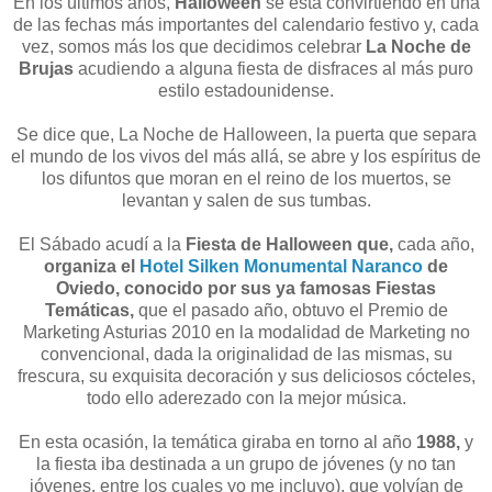
En los últimos años,
Halloween
se está convirtiendo en una
de las fechas más importantes del calendario festivo y, cada
vez, somos más los que decidimos celebrar
La Noche de
Brujas
acudiendo a alguna fiesta de disfraces al más puro
estilo estadounidense.
Se dice que, La Noche de Halloween, la puerta que separa
el mundo de los vivos del más allá, se abre y los espíritus de
los difuntos que moran en el reino de los muertos, se
levantan y salen de sus tumbas.
El Sábado acudí a la
Fiesta de Halloween que,
cada año,
organiza el
Hotel Silken
Monumental Naranco
de
Oviedo, conocido por sus ya famosas Fiestas
Temáticas,
que el pasado año, obtuvo el Premio de
Marketing Asturias 2010 en la modalidad de Marketing no
convencional, dada la originalidad de las mismas, su
frescura, su exquisita decoración y sus deliciosos cócteles,
todo ello aderezado con la mejor música.
En esta ocasión, la temática giraba en torno al año
1988,
y
la fiesta iba destinada a un grupo de jóvenes (y no tan
jóvenes, entre los cuales yo me incluyo), que volvían de