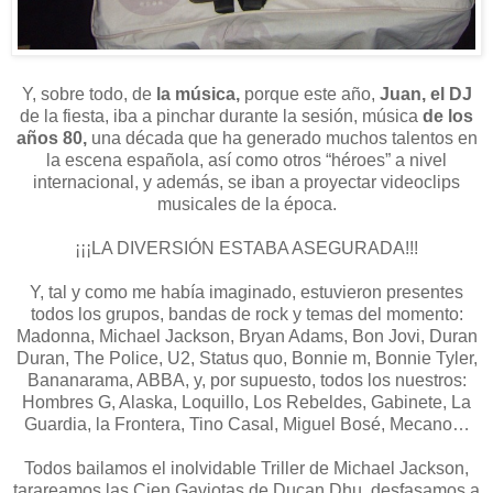
Y, sobre todo, de
la música,
porque este año,
Juan, el DJ
de la fiesta, iba a pinchar durante la sesión, música
de los
años 80,
una década que ha generado muchos talentos en
la escena española, así como otros “héroes” a nivel
internacional, y además, se iban a proyectar videoclips
musicales de la época.
¡¡¡LA DIVERSIÓN ESTABA ASEGURADA!!!
Y, tal y como me había imaginado, estuvieron presentes
todos los grupos, bandas de rock y temas del momento:
Madonna, Michael Jackson, Bryan Adams, Bon Jovi, Duran
Duran, The Police, U2, Status quo, Bonnie m, Bonnie Tyler,
Bananarama, ABBA, y, por supuesto, todos los nuestros:
Hombres G, Alaska, Loquillo, Los Rebeldes, Gabinete, La
Guardia, la Frontera, Tino Casal, Miguel Bosé, Mecano…
Todos bailamos el inolvidable Triller de Michael Jackson,
tarareamos las Cien Gaviotas de Ducan Dhu, desfasamos a