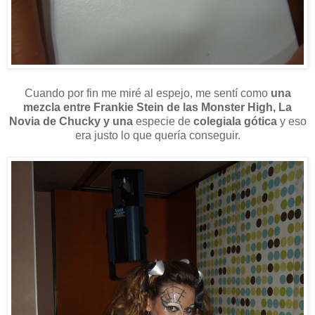
Cuando por fin me miré al espejo, me sentí como
una
mezcla entre Frankie Stein de las Monster High, La
Novia de Chucky y una
especie de
colegiala gótica
y eso
era justo lo que quería conseguir.