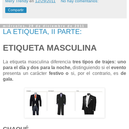
Mery Trendy
en
12/29/2011
No hay comentarios:
Compartir
miércoles, 28 de diciembre de 2011
LA ETIQUETA, II PARTE:
ETIQUETA MASCULINA
La etiqueta masculina diferencia
tres tipos de trajes: uno
para el día y dos para la noche,
distinguiendo
si el
evento
presenta un carácter
festivo
o
si, por el contrario, es
de
gala.
CHAQUÉ