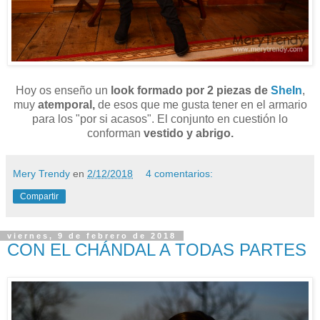
Hoy os enseño un
look formado por 2 piezas de
SheIn
,
muy
atemporal,
de esos que me gusta tener en el armario
para los "por si acasos". El conjunto en cuestión lo
conforman
vestido y abrigo.
Mery Trendy
en
2/12/2018
4 comentarios:
Compartir
viernes, 9 de febrero de 2018
CON EL CHÁNDAL A TODAS PARTES