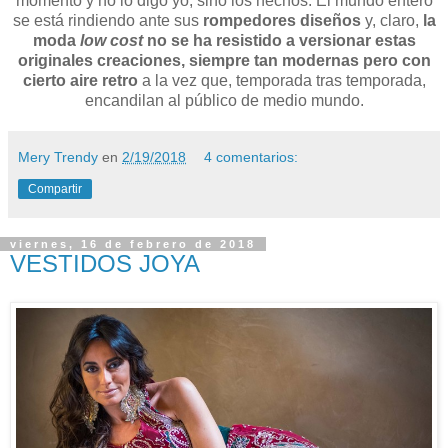
momento y no lo digo yo, sino los hechos. El mundo entero
se está rindiendo ante sus
rompedores diseños
y, claro,
la
moda
low cost
no se ha resistido a versionar estas
originales creaciones, siempre tan modernas pero con
cierto aire retro
a la vez que, temporada tras temporada,
encandilan al público de medio mundo.
Mery Trendy
en
2/19/2018
4 comentarios:
Compartir
viernes, 16 de febrero de 2018
VESTIDOS JOYA