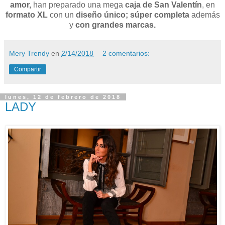
amor,
han preparado una mega
caja de San Valentín
, en
formato XL
con un
diseño único; súper completa
además
y
con grandes marcas.
Mery Trendy
en
2/14/2018
2 comentarios:
Compartir
lunes, 12 de febrero de 2018
LADY