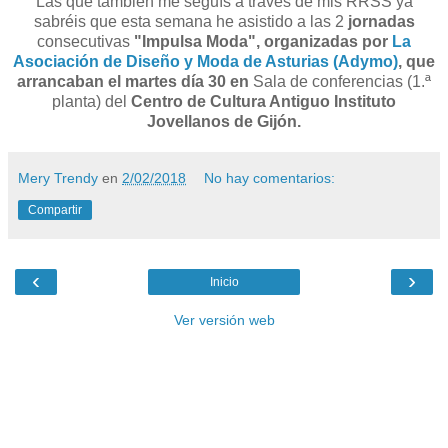
Las que también me seguís a través de mis RRSS ya
sabréis que esta semana he asistido a las 2
jornadas
consecutivas
"Impulsa Moda", organizadas por
La
Asociación de Diseño y Moda de Asturias (Adymo)
,
que
arrancaban el martes día 30 en
Sala de conferencias (1.ª
planta) del
Centro de Cultura Antiguo Instituto
Jovellanos de Gijón.
Mery Trendy
en
2/02/2018
No hay comentarios:
Compartir
‹
›
Inicio
Ver versión web