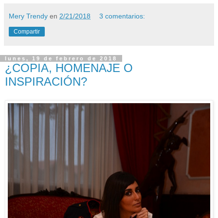
Mery Trendy
en
2/21/2018
3 comentarios:
Compartir
lunes, 19 de febrero de 2018
¿COPIA, HOMENAJE O
INSPIRACIÓN?