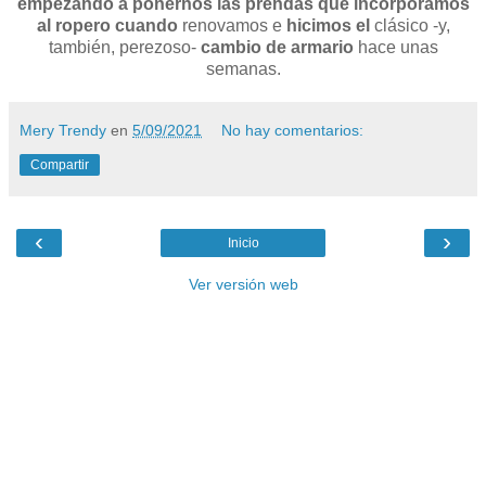
empezando a ponernos las prendas que incorporamos
al ropero cuando
renovamos e
hicimos el
clásico -y,
también, perezoso-
cambio de armario
hace unas
semanas.
Mery Trendy
en
5/09/2021
No hay comentarios:
Compartir
‹
›
Inicio
Ver versión web