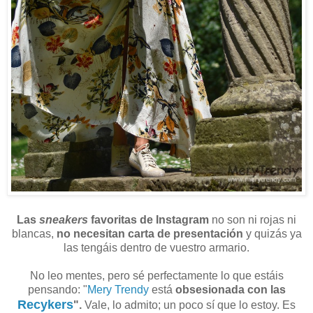
Las
sneakers
favoritas de Instagram
no son ni rojas ni
blancas,
no necesitan carta de presentación
y quizás ya
las tengáis dentro de vuestro armario.
No leo mentes, pero sé perfectamente lo que estáis
pensando: "
Mery Trendy
está
obsesionada con las
Recykers
".
Vale, lo admito; un poco sí que lo estoy. Es