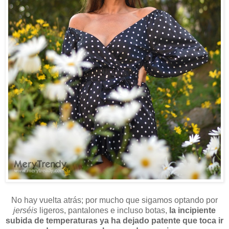
No hay vuelta atrás; por mucho que sigamos optando por
jerséis
ligeros, pantalones e incluso botas,
la incipiente
subida de temperaturas ya ha dejado patente que toca ir