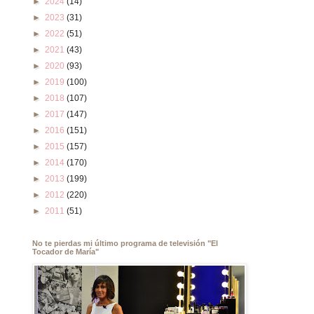
►
2024
(14)
►
2023
(31)
►
2022
(51)
►
2021
(43)
►
2020
(93)
►
2019
(100)
►
2018
(107)
►
2017
(147)
►
2016
(151)
►
2015
(157)
►
2014
(170)
►
2013
(199)
►
2012
(220)
►
2011
(51)
No te pierdas mi último programa de televisión "El
Tocador de María"