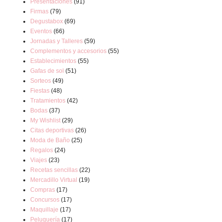
Presentaciones
(91)
Firmas
(79)
Degustabox
(69)
Eventos
(66)
Jornadas y Talleres
(59)
Complementos y accesorios
(55)
Establecimientos
(55)
Gafas de sol
(51)
Sorteos
(49)
Fiestas
(48)
Tratamientos
(42)
Bodas
(37)
My Wishlist
(29)
Citas deportivas
(26)
Moda de Baño
(25)
Regalos
(24)
Viajes
(23)
Recetas sencillas
(22)
Mercadillo Virtual
(19)
Compras
(17)
Concursos
(17)
Maquillaje
(17)
Peluquería
(17)