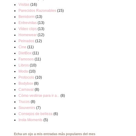
Visitas
(16)
Parecidos Razonables
(15)
Benidorm
(13)
Entrevistas
(13)
Vídeo clips
(13)
Homewear
(12)
Peinados
(12)
Cine
(11)
DietBox
(11)
Famosos
(11)
Libros
(10)
Moda
(10)
Protocolo
(10)
Bodybox
(8)
Carnaval
(8)
Cómo vestirse para ir a...
(8)
Trucos
(8)
Souvenirs
(7)
Consejos de belleza
(6)
Insta Moments
(5)
Echa un ojo a mis entradas más populares del mes