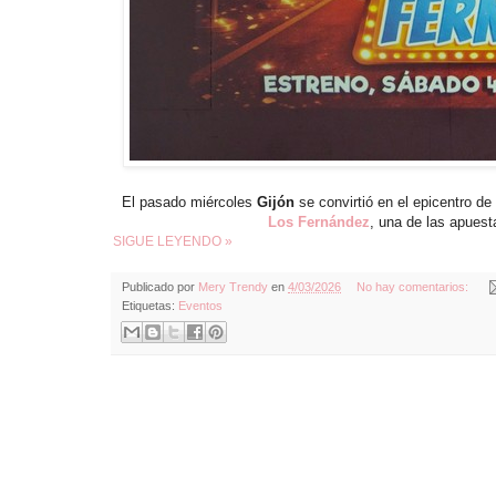
El pasado miércoles
Gijón
se convirtió en el epicentro de
Los Fernández
, una de las apues
SIGUE LEYENDO »
Publicado por
Mery Trendy
en
4/03/2026
No hay comentarios:
Etiquetas:
Eventos