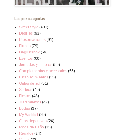
Lee por categorías
Street Style
(491)
Desfiles
(93)
Presentaciones
(91)
Firmas
(79)
Degustabox
(69)
Eventos
(66)
Jornadas y Talleres
(59)
Complementos y accesorios
(55)
Establecimientos
(55)
Gafas de sol
(51)
Sorteos
(49)
Fiestas
(48)
Tratamientos
(42)
Bodas
(37)
My Wishlist
(29)
Citas deportivas
(26)
Moda de Baño
(25)
Regalos
(24)
Viajes
(23)