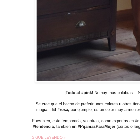
¡Todo al #pink!
No hay más palabras... 
Se cree que el hecho de preferir unos colores u otros tie
magia...
El #rosa,
por ejemplo, es un color muy armonios
Pues bien, esta temporada, vosotras, como expertas en #mod
#tendencia,
también
en #PijamasParaMujer
(cortos o la
SIGUE LEYENDO »