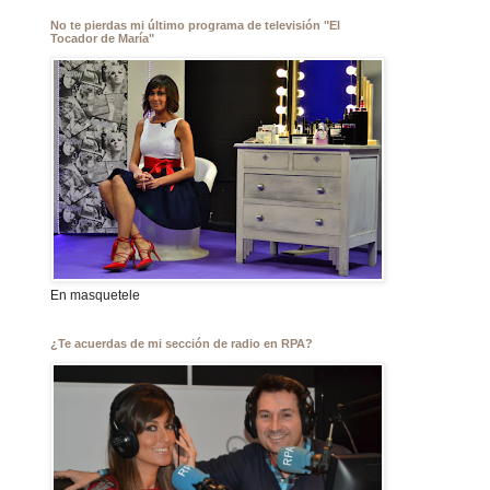
No te pierdas mi último programa de televisión "El
Tocador de María"
En masquetele
¿Te acuerdas de mi sección de radio en RPA?