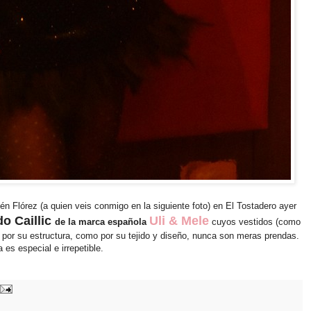
n Flórez (a quien veis conmigo en la siguiente foto) en El Tostadero ayer
do Caillic
Uli & Mele
de la marca española
cuyos vestidos (como
por su estructura, como por su tejido y diseño, nunca son meras prendas.
 es especial e irrepetible.