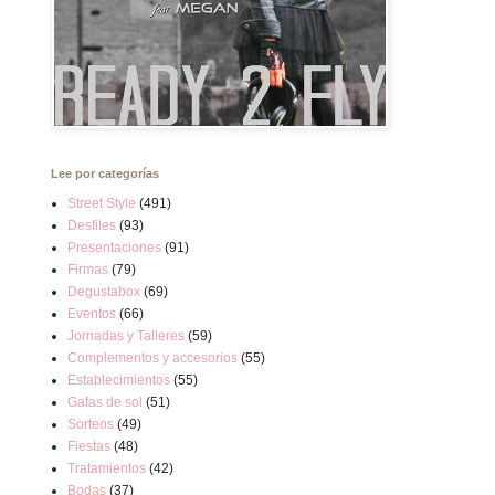
Lee por categorías
Street Style
(491)
Desfiles
(93)
Presentaciones
(91)
Firmas
(79)
Degustabox
(69)
Eventos
(66)
Jornadas y Talleres
(59)
Complementos y accesorios
(55)
Establecimientos
(55)
Gafas de sol
(51)
Sorteos
(49)
Fiestas
(48)
Tratamientos
(42)
Bodas
(37)