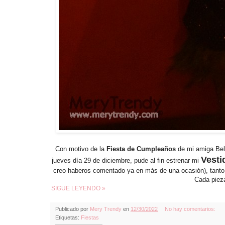
Con motivo de la
Fiesta de Cumpleaños
de mi amiga Belé
Vesti
jueves día 29 de diciembre, pude al fin estrenar mi
creo haberos comentado ya en más de una ocasión), tanto 
Cada pieza
SIGUE LEYENDO »
Publicado por
Mery Trendy
en
12/30/2022
No hay comentarios:
Etiquetas:
Fiestas