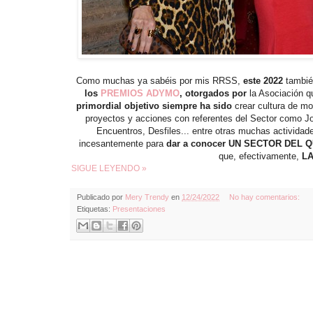
Como muchas ya sabéis por mis RRSS,
este 2022
tambié
los
PREMIOS ADYMO
, otorgados por
la Asociación q
primordial objetivo siempre ha sido
crear cultura de mo
proyectos y acciones con referentes del Sector como J
Encuentros, Desfiles... entre otras muchas actividad
incesantemente para
dar a conocer UN SECTOR DEL
que, efectivamente,
LA
SIGUE LEYENDO »
Publicado por
Mery Trendy
en
12/24/2022
No hay comentarios:
Etiquetas:
Presentaciones