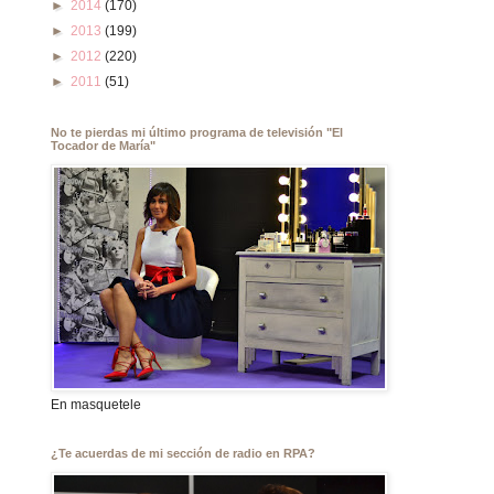
►
2014
(170)
►
2013
(199)
►
2012
(220)
►
2011
(51)
No te pierdas mi último programa de televisión "El
Tocador de María"
En masquetele
¿Te acuerdas de mi sección de radio en RPA?