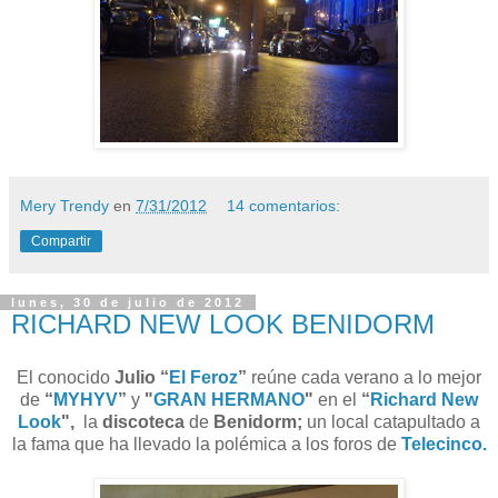
Mery Trendy
en
7/31/2012
14 comentarios:
Compartir
lunes, 30 de julio de 2012
RICHARD NEW LOOK BENIDORM
El conocido
Julio “
El Feroz
”
reúne cada verano a lo mejor
de
“
MYHYV
”
y
"
GRAN HERMANO
"
en el
“
Richard New
Look
",
la
discoteca
de
Benidorm;
un local catapultado a
la fama que ha llevado la polémica a los foros de
Telecinco.