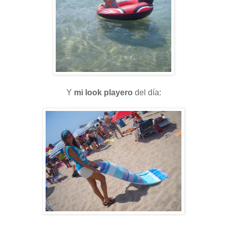
Y
mi look playero
del día: