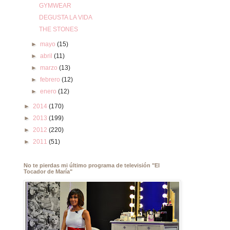
GYMWEAR
DEGUSTA LA VIDA
THE STONES
►
mayo
(15)
►
abril
(11)
►
marzo
(13)
►
febrero
(12)
►
enero
(12)
►
2014
(170)
►
2013
(199)
►
2012
(220)
►
2011
(51)
No te pierdas mi último programa de televisión "El
Tocador de María"