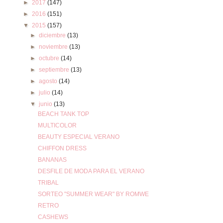
►
2017
(147)
►
2016
(151)
▼
2015
(157)
►
diciembre
(13)
►
noviembre
(13)
►
octubre
(14)
►
septiembre
(13)
►
agosto
(14)
►
julio
(14)
▼
junio
(13)
BEACH TANK TOP
MULTICOLOR
BEAUTY ESPECIAL VERANO
CHIFFON DRESS
BANANAS
DESFILE DE MODA PARA EL VERANO
TRIBAL
SORTEO "SUMMER WEAR" BY ROMWE
RETRO
CASHEWS