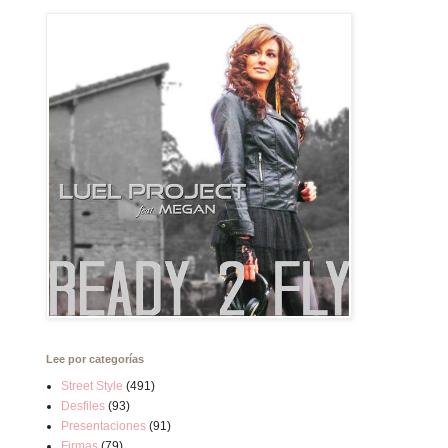
Lee por categorías
Street Style
(491)
Desfiles
(93)
Presentaciones
(91)
Firmas
(79)