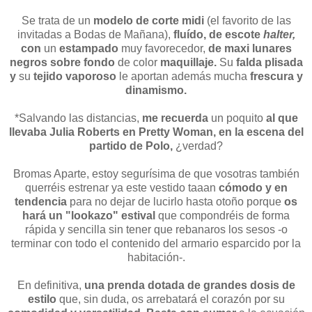
Se trata de un
modelo de corte midi
(el favorito de las
invitadas a Bodas de Mañana),
fluído, de escote
halter,
con
un
estampado
muy favorecedor,
de maxi lunares
negros sobre fondo
de color
maquillaje.
Su
falda plisada
y
su
tejido vaporoso
le aportan además mucha
frescura y
dinamismo.
*Salvando las distancias,
me recuerda
un poquito
al que
llevaba Julia Roberts en Pretty Woman, en la escena del
partido de Polo,
¿verdad?
Bromas Aparte, estoy segurísima de que vosotras también
querréis estrenar ya este vestido taaan
cómodo y en
tendencia
para no dejar de lucirlo hasta otoño porque
os
hará un "lookazo" estival
que compondréis de forma
rápida y sencilla sin tener que rebanaros los sesos -o
terminar con todo el contenido del armario esparcido por la
habitación-.
En definitiva,
una prenda dotada de grandes dosis de
estilo
que, sin duda, os arrebatará el corazón por su