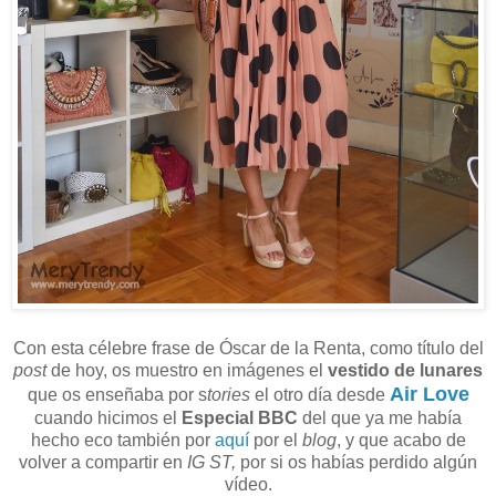
Con esta célebre frase de Óscar de la Renta, como título del
post
de hoy, os muestro en imágenes el
vestido de lunares
Air Love
que os enseñaba por s
tories
el otro día desde
cuando hicimos el
Especial BBC
del que ya me había
hecho eco también por
aquí
por el
blog
, y que acabo de
volver a compartir en
IG ST,
por si os habías perdido algún
vídeo.