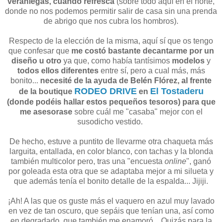
veraniegas, cuando refresca
(sobre todo aquí en el norte,
donde no nos podemos permitir salir de casa sin una prenda
de abrigo que nos cubra los hombros).
Respecto de la elección de la misma, aquí sí que os tengo
que confesar que
me costó bastante decantarme por un
diseño u otro
ya que, como había tantísimos
modelos
y
todos ellos diferentes
entre sí, pero a cual más, más
bonito...
necesité de la ayuda de Belén Flórez, al frente
RODEO DRIVE
El Tostaderu
de la boutique
en
(donde podéis hallar estos pequeños tesoros) para que
me asesorase
sobre cuál me "casaba" mejor con el
susodicho vestido.
De hecho, estuve a puntito de llevarme otra chaqueta más
larguita, entallada, en color blanco, con tachas y la blonda
también multicolor pero, tras una "encuesta
online
", ganó
por goleada esta otra que se adaptaba mejor a mi silueta y
que además tenía el bonito detalle de la espalda... Jijiji.
¡Ah! A las que os guste más el vaquero en azul muy lavado
en vez de tan oscuro, que sepáis que tenían una, así como
en degradado, que también me enamoró... Quizás para la