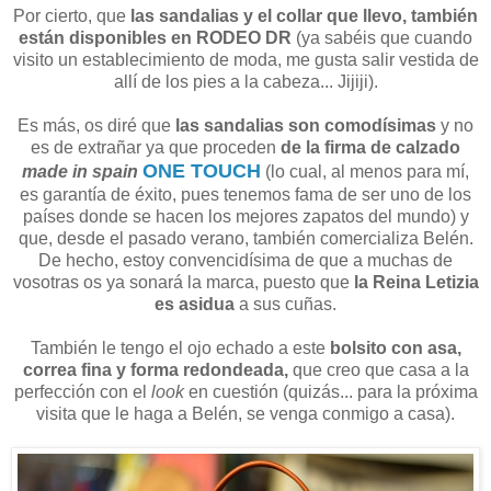
Por cierto, que
las sandalias y el collar que llevo, también
están disponibles en RODEO DR
(ya sabéis que cuando
visito un establecimiento de moda, me gusta salir vestida de
allí de los pies a la cabeza... Jijiji).
Es más, os diré que
las sandalias son comodísimas
y no
es de extrañar ya que proceden
de la firma de calzado
ONE TOUCH
made in spain
(lo cual, al menos para mí,
es garantía de éxito, pues tenemos fama de ser uno de los
países donde se hacen los mejores zapatos del mundo) y
que, desde el pasado verano, también comercializa Belén.
De hecho, estoy convencidísima de que a muchas de
vosotras os ya sonará la marca, puesto que
la Reina Letizia
es asidua
a sus cuñas.
También le tengo el ojo echado a este
bolsito con asa,
correa fina y forma redondeada,
que creo que casa a la
perfección con el
look
en cuestión (quizás... para la próxima
visita que le haga a Belén, se venga conmigo a casa).