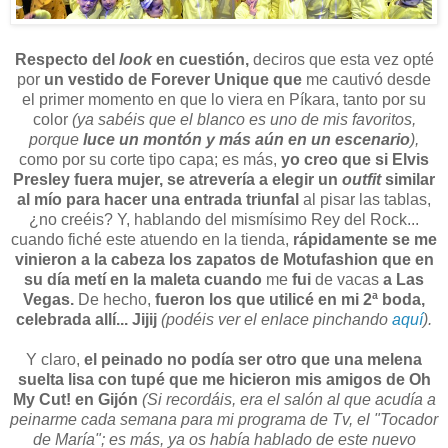
Respecto del
look
en cuestión,
deciros que esta vez opté
por
un vestido de Forever Unique que
me cautivó desde
el primer momento en que lo viera en Píkara, tanto por su
color
(ya sabéis que el blanco es uno de mis favoritos,
porque
luce un montón y más aún en un escenario
),
como por su corte tipo capa; es más,
yo creo que si Elvis
Presley fuera mujer, se atrevería a elegir un
outfit
similar
al mío para hacer una entrada triunfal
al pisar las tablas,
¿no creéis? Y, hablando del mismísimo Rey del Rock...
cuando fiché este atuendo en la tienda,
rápidamente se me
vinieron a la cabeza los zapatos de Motufashion que en
su día metí en la maleta cuando
me
fui
de vacas
a Las
Vegas.
De hecho,
fueron los que utilicé en mi 2ª boda,
celebrada allí... Jijij
(podéis ver el enlace pinchando
aquí
).
Y claro,
el peinado no podía ser otro que una melena
suelta lisa con tupé que me hicieron mis amigos de Oh
My Cut! en Gijón
(Si recordáis, era el salón al que acudía a
peinarme cada semana para mi programa de Tv, el "Tocador
de María"; es más, ya os había hablado de este nuevo