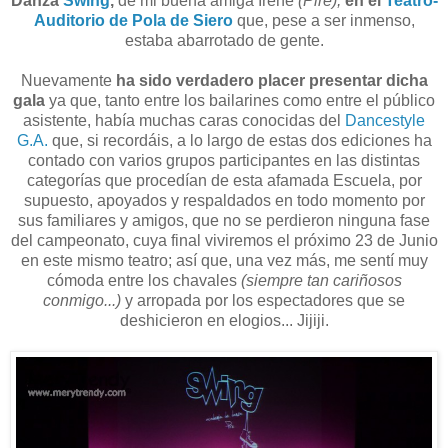
Danza
Swing
,
de mi buena amiga Irene
(Pire),
en el
Teatro-
Auditorio de Pola de Siero
que, pese a ser inmenso,
estaba abarrotado de gente.
Nuevamente
ha sido verdadero placer presentar dicha
gala
ya que, tanto entre los bailarines como entre el público
asistente, había muchas caras conocidas del
Dancestyle
G.A.
que, si recordáis, a lo largo de estas dos ediciones ha
contado con varios grupos participantes en las distintas
categorías que procedían de esta afamada Escuela, por
supuesto, apoyados y respaldados en todo momento por
sus familiares y amigos, que no se perdieron ninguna fase
del campeonato, cuya final viviremos el próximo 23 de Junio
en este mismo teatro; así que, una vez más, me sentí muy
cómoda entre los chavales
(siempre tan cariñosos
conmigo...)
y arropada por los espectadores que se
deshicieron en elogios... Jijiji.