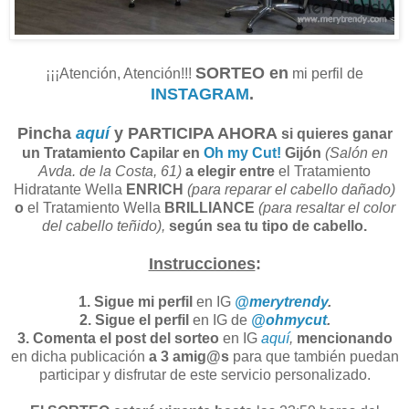
SORTEO en
¡¡¡Atención, Atención!!!
mi perfil de
INSTAGRAM
.
Pincha
aquí
y PARTICIPA AHORA
si quieres ganar
un Tratamiento Capilar en
Oh my Cut!
Gijón
(Salón en
Avda. de la Costa, 61)
a elegir entre
el Tratamiento
Hidratante Wella
ENRICH
(para reparar el cabello dañado)
o
el Tratamiento Wella
BRILLIANCE
(para resaltar el color
del cabello teñido),
según sea tu tipo de cabello.
Instrucciones
:
1. Sigue mi perfil
en IG
@merytrendy
.
2. Sigue el perfil
en IG de
@ohmycut
.
3. Comenta el post del sorteo
en IG
aquí
,
mencionando
en dicha publicación
a 3 amig@s
para que también puedan
participar y disfrutar de este servicio personalizado.