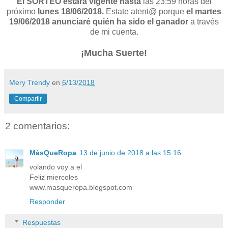
El SORTEO estará vigente hasta
las 23:59 horas del
próximo
lunes 18/06/2018.
Estate atent@ porque
el martes
19/06/2018 anunciaré quién ha sido el ganador
a través
de mi cuenta.
¡Mucha Suerte!
Mery Trendy
en
6/13/2018
Compartir
2 comentarios:
MásQueRopa
13 de junio de 2018 a las 15:16
volando voy a el
Feliz miercoles
www.masqueropa.blogspot.com
Responder
Respuestas