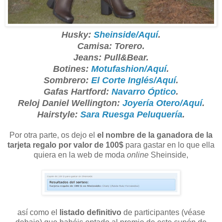
Husky:
Sheinside/Aquí
.
Camisa: Torero.
Jeans: Pull&Bear.
Botines:
Motufashion/Aquí
.
Sombrero:
El Corte Inglés/Aquí
.
Gafas Hartford:
Navarro Óptico
.
Reloj Daniel Wellington:
Joyería Otero/Aquí
.
Hairstyle:
Sara Ruesga Peluquería
.
Por otra parte, os dejo el
el nombre de la ganadora de la
tarjeta regalo por valor de 100$
para gastar en lo que ella
quiera en la web de moda
online
Sheinside,
así como el
listado definitivo
de participantes (véase