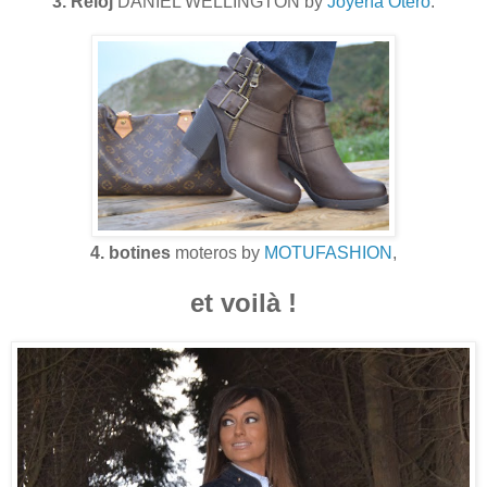
3. Reloj
DANIEL WELLINGTON by
Joyería Otero
.
4. botines
moteros by
MOTUFASHION
,
et voilà !