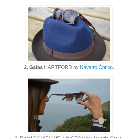
2. Gafas
HARTFORD by
Navarro Óptico
.