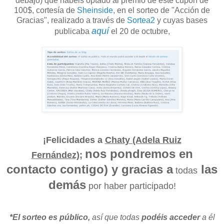
debajo) que habéis optado al premio de este cupón de
100$, cortesía de
Sheinside
, en el sorteo de "Acción de
Gracias", realizado a través de
Sortea2
y cuyas bases
aquí
publicaba
el 20 de octubre,
¡Felicidades a
Chaty (Adela Ruiz
nos pondremos en
Fernández)
;
contacto contigo) y gracias a
las
todas
demás
por haber participado!
*El sorteo es público,
así que todas
podéis acceder
a él