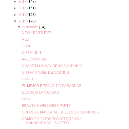
►
2017
(147)
►
2016
(151)
►
2015
(157)
▼
2014
(170)
▼
diciembre
(14)
NEW YEAR'S EVE
RED
JEWEL
III FEMINUIT
AGE SUMMUM
II RASTRILLO NAVIDEÑO SOLIDARIO
UN PAPÁ NOEL DE CASTING
CAMEL
EL MEJOR REGALO: UN PARAGUAS
DEGUSTA LA NAVIDAD
PUNK
BEAUTY & WELLNESS PARTY
GOODBYE MÁSCARA... ¡HELLO EXTENSIONES!
COMPLEMENTOS TODOTERRENO Y...
GANADORA DEL SORTEO