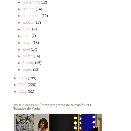
►
noviembre
(12)
►
octubre
(14)
►
septiembre
(12)
►
agosto
(17)
►
julio
(17)
►
junio
(7)
►
mayo
(18)
►
abril
(17)
►
marzo
(14)
►
febrero
(16)
►
enero
(12)
►
2013
(199)
►
2012
(220)
►
2011
(51)
No te pierdas mi último programa de televisión "El
Tocador de María"