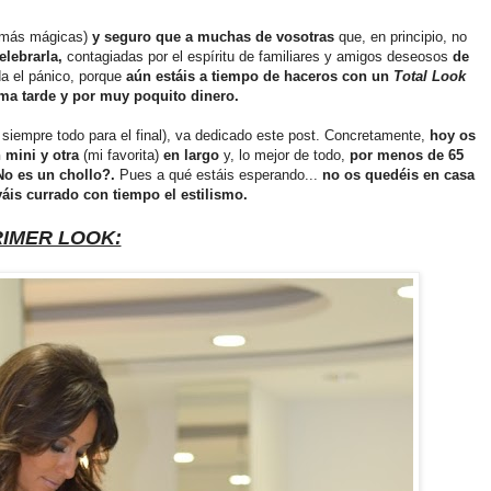
s más mágicas)
y seguro que a muchas de vosotras
que, en principio, no
elebrarla,
contagiadas por el espíritu de familiares y amigos deseosos
de
 el pánico, porque
aún estáis a tiempo de haceros con un
Total Look
ma tarde y por muy poquito dinero.
iempre todo para el final), va dedicado este post. Concretamente,
hoy os
 mini y otra
(mi favorita)
en largo
y, lo mejor de todo,
por menos de 65
No es un chollo?.
Pues a qué estáis esperando...
no os quedéis en casa
áis currado con tiempo el estilismo.
IMER LOOK: