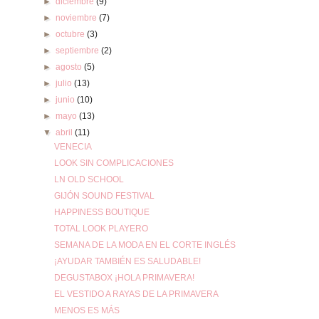
►
diciembre
(9)
►
noviembre
(7)
►
octubre
(3)
►
septiembre
(2)
►
agosto
(5)
►
julio
(13)
►
junio
(10)
►
mayo
(13)
▼
abril
(11)
VENECIA
LOOK SIN COMPLICACIONES
LN OLD SCHOOL
GIJÓN SOUND FESTIVAL
HAPPINESS BOUTIQUE
TOTAL LOOK PLAYERO
SEMANA DE LA MODA EN EL CORTE INGLÉS
¡AYUDAR TAMBIÉN ES SALUDABLE!
DEGUSTABOX ¡HOLA PRIMAVERA!
EL VESTIDO A RAYAS DE LA PRIMAVERA
MENOS ES MÁS