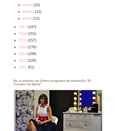
►
marzo
(10)
►
febrero
(12)
►
enero
(12)
►
2017
(147)
►
2016
(151)
►
2015
(157)
►
2014
(170)
►
2013
(199)
►
2012
(220)
►
2011
(51)
No te pierdas mi último programa de televisión "El
Tocador de María"