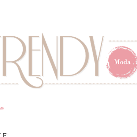
ate
LE!