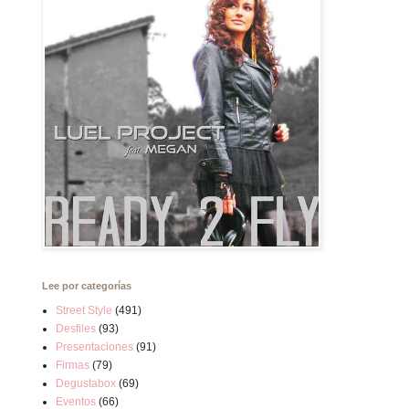
Lee por categorías
Street Style
(491)
Desfiles
(93)
Presentaciones
(91)
Firmas
(79)
Degustabox
(69)
Eventos
(66)