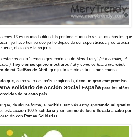
 viernes 13 es un miedo difundido por todo el mundo y sois muchas las que
pasan, yo hace tiempo que ya he dejado de ser supersticiosa y de asociar
erte, el diablo y la brujería... Jijij.
mo estamos en la "semana gastronómica de Mery Treny"
(si recordáis, el
tación),
hoy viernes quiero mostraros
(tal y como os había prometido
ro de mi DietBox de Abril,
que justo recibía esta misma semana.
ria que,
como ya os estaréis imaginando,
tiene un gran compromiso
ama solidario de Acción Social España
para los niños
orecidos de nuestro país.
 que, de alguna forma, al recibirla, también estoy
aportando mi granito
 de esta
acción 100% solidaria y sin ánimo de lucro llevada a cabo por
boración con Pymes Solidarias.