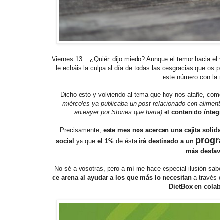
Viernes 13... ¿Quién dijo miedo? Aunque el temor hacia el
le echáis la culpa al día de todas las desgracias que os 
este número con la mu
Dicho esto y volviendo al tema que hoy nos atañe, co
miércoles ya publicaba un post relacionado con alimen
anteayer por Stories que haría)
el contenido ínteg
Precisamente,
este mes nos acercan una cajita solida
progr
social
ya que
el 1%
de ésta i
rá destinado a un
más desfav
No sé a vosotras, pero a mí me hace especial ilusión saber
de arena al ayudar a los que más lo necesitan
a través
DietBox en cola