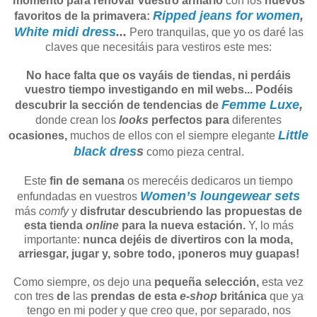
momento para renovar vuestro armario
con los
nuevos
Ripped jeans for women
,
favoritos de la primavera:
White midi dress
...
Pero tranquilas, que yo os daré las
claves que necesitáis para vestiros este mes:
No hace falta que os vayáis de tiendas, ni perdáis
vuestro tiempo investigando en mil webs... Podéis
Femme Luxe
,
descubrir la sección de tendencias de
donde crean los
looks
perfectos para
diferentes
Little
ocasiones,
muchos de ellos con el siempre elegante
black dres
s
como pieza central.
Este
fin de semana
os merecéis dedicaros un tiempo
Women’s loungewear sets
enfundadas en vuestros
más
comfy
y
disfrutar descubriendo las propuestas de
esta tienda
online
para la nueva estación.
Y, lo más
importante:
nunca dejéis de divertiros con la moda,
arriesgar, jugar y, sobre todo, ¡poneros muy guapas!
Como siempre, os dejo una
pequeña selección,
esta vez
con tres
de
las
prendas de esta
e-shop
británica
que ya
tengo en mi poder y que creo que, por separado, nos