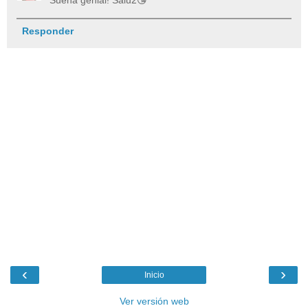
Suena genial! Salu2😘
Responder
‹
›
Inicio
Ver versión web