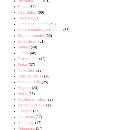
Presentaciones
(91)
Firmas
(79)
Degustabox
(69)
Eventos
(66)
Jornadas y Talleres
(59)
Complementos y accesorios
(55)
Establecimientos
(55)
Gafas de sol
(51)
Sorteos
(49)
Fiestas
(48)
Tratamientos
(42)
Bodas
(37)
My Wishlist
(29)
Citas deportivas
(26)
Moda de Baño
(25)
Regalos
(24)
Viajes
(23)
Recetas sencillas
(22)
Mercadillo Virtual
(19)
Compras
(17)
Concursos
(17)
Maquillaje
(17)
Peluquería
(17)