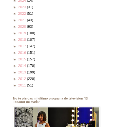
►
2024
(14)
►
2023
(31)
►
2022
(51)
►
2021
(43)
►
2020
(93)
►
2019
(100)
►
2018
(107)
►
2017
(147)
►
2016
(151)
►
2015
(157)
►
2014
(170)
►
2013
(199)
►
2012
(220)
►
2011
(51)
No te pierdas mi último programa de televisión "El
Tocador de María"