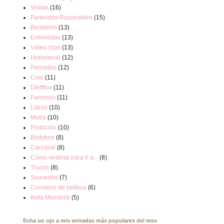
Visitas
(16)
Parecidos Razonables
(15)
Benidorm
(13)
Entrevistas
(13)
Vídeo clips
(13)
Homewear
(12)
Peinados
(12)
Cine
(11)
DietBox
(11)
Famosos
(11)
Libros
(10)
Moda
(10)
Protocolo
(10)
Bodybox
(8)
Carnaval
(8)
Cómo vestirse para ir a...
(8)
Trucos
(8)
Souvenirs
(7)
Consejos de belleza
(6)
Insta Moments
(5)
Echa un ojo a mis entradas más populares del mes