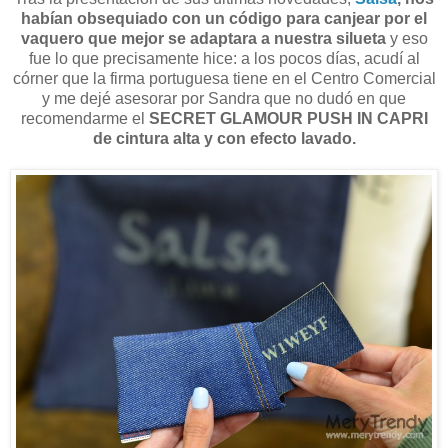
habían obsequiado con un código para canjear
por el
vaquero que mejor se adaptara a nuestra silueta
y eso
fue lo que precisamente hice: a los pocos días, acudí al
córner que la firma portuguesa tiene en el Centro Comercial
y me dejé asesorar por Sandra que no dudó en que
recomendarme el
SECRET GLAMOUR PUSH IN CAPRI
de cintura alta y con efecto lavado.