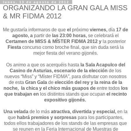
lunes, 13 de agosto de 2012
ORGANIZANDO LA GRAN GALA MISS
& MR FIDMA 2012
Me gustaría informaros de que
el
próximo
viernes,
día
17 de
agosto, a
partir de
las 23:00 horas,
se celebrará el
Certamen de MISS & MÍSTER FIDMA 2012 y
la posterior
Fiesta
concurso como broche final, que sin duda será la
mejor fiesta del verano gijonés.
Os animo a que os acerquéis hasta
la
Sala Acapulco del
Casino de Asturias, escenario
de la elección
de los
nuevos “Miss” y “Míster FIDMA”,
para disfrutar con nosotros
de esta
Gran Gala
de
elección del rey y la reina de la
noche,
la chica y el chico más guapos de
entre todos
los
que trabajan en
los distintos stands que ocupan
el recinto
expositivo gijonés.
Una velada
de lo más
atractiva, divertida y especial,
en la
que
habrá premios y sorpresas
para los participantes,
todos ellos trabajadores de
los stands de las empresas que
se reunen en la Feria Internacional de Muestras de