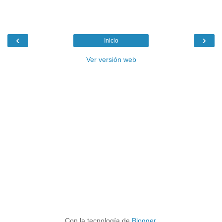
‹
›
Inicio
Ver versión web
Con la tecnología de
Blogger
.