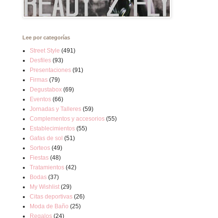
Lee por categorías
Street Style
(491)
Desfiles
(93)
Presentaciones
(91)
Firmas
(79)
Degustabox
(69)
Eventos
(66)
Jornadas y Talleres
(59)
Complementos y accesorios
(55)
Establecimientos
(55)
Gafas de sol
(51)
Sorteos
(49)
Fiestas
(48)
Tratamientos
(42)
Bodas
(37)
My Wishlist
(29)
Citas deportivas
(26)
Moda de Baño
(25)
Regalos
(24)