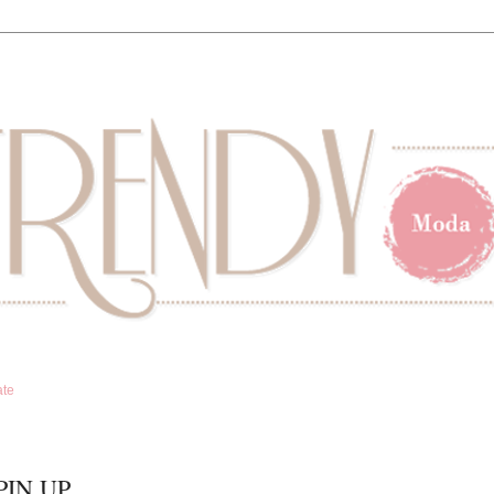
ate
PIN UP