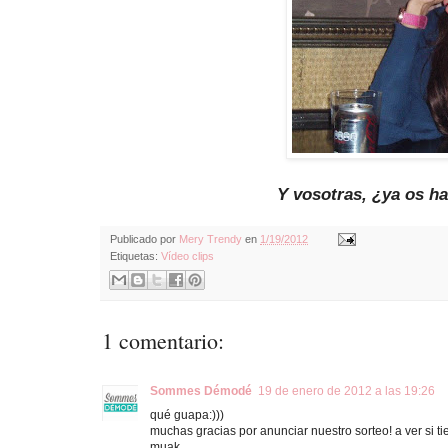
Y vosotras, ¿ya os h
Publicado por
Mery Trendy
en
1/19/2012
Etiquetas:
Vídeo clips
1 comentario:
Sommes Démodé
19 de enero de 2012 a las 19:26
qué guapa:)))
muchas gracias por anunciar nuestro sorteo! a ver si ti
muak