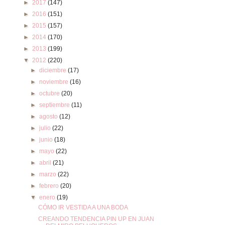
►
2017
(147)
►
2016
(151)
►
2015
(157)
►
2014
(170)
►
2013
(199)
▼
2012
(220)
►
diciembre
(17)
►
noviembre
(16)
►
octubre
(20)
►
septiembre
(11)
►
agosto
(12)
►
julio
(22)
►
junio
(18)
►
mayo
(22)
►
abril
(21)
►
marzo
(22)
►
febrero
(20)
▼
enero
(19)
CÓMO IR VESTIDA A UNA BODA
CREANDO TENDENCIA PIN UP EN JUAN