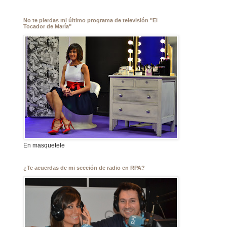
No te pierdas mi último programa de televisión "El
Tocador de María"
En masquetele
¿Te acuerdas de mi sección de radio en RPA?