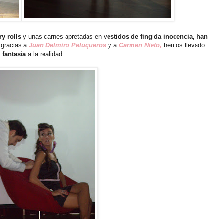
ry rolls
y unas carnes apretadas en v
estidos de fingida inocencia,
han
 gracias a
Juan Delmiro Peluqueros
y a
Carmen Nieto,
hemos llevado
a
fantasía
a la realidad.