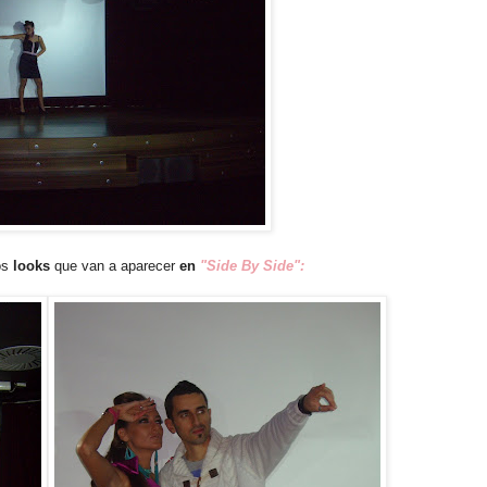
os
looks
que van a aparecer
en
"Side By Side":