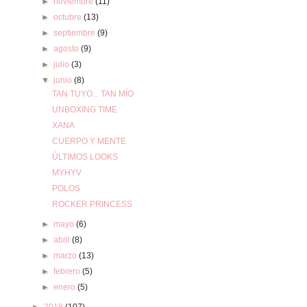
►
noviembre
(11)
►
octubre
(13)
►
septiembre
(9)
►
agosto
(9)
►
julio
(3)
▼
junio
(8)
TAN TUYO... TAN MÍO
UNBOXING TIME
XANA
CUERPO Y MENTE
ÚLTIMOS LOOKS
MYHYV
POLOS
ROCKER PRINCESS
►
mayo
(6)
►
abril
(8)
►
marzo
(13)
►
febrero
(5)
►
enero
(5)