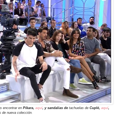
s encontrar en
Píkara,
aquí
,
y sandalias de
tachuelas de
Cuplé,
aquí
,
 de nueva colección.