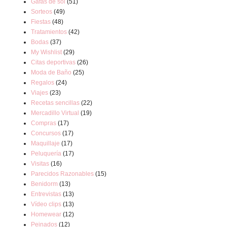
Gafas de sol
(51)
Sorteos
(49)
Fiestas
(48)
Tratamientos
(42)
Bodas
(37)
My Wishlist
(29)
Citas deportivas
(26)
Moda de Baño
(25)
Regalos
(24)
Viajes
(23)
Recetas sencillas
(22)
Mercadillo Virtual
(19)
Compras
(17)
Concursos
(17)
Maquillaje
(17)
Peluquería
(17)
Visitas
(16)
Parecidos Razonables
(15)
Benidorm
(13)
Entrevistas
(13)
Vídeo clips
(13)
Homewear
(12)
Peinados
(12)