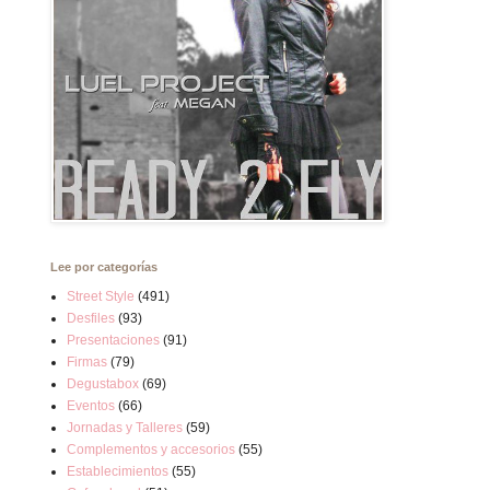
Lee por categorías
Street Style
(491)
Desfiles
(93)
Presentaciones
(91)
Firmas
(79)
Degustabox
(69)
Eventos
(66)
Jornadas y Talleres
(59)
Complementos y accesorios
(55)
Establecimientos
(55)