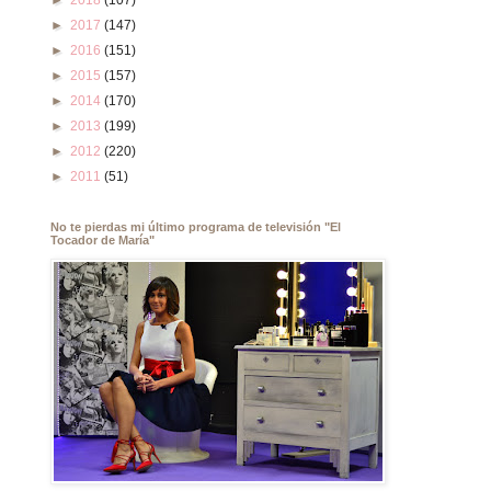
►
2018
(107)
►
2017
(147)
►
2016
(151)
►
2015
(157)
►
2014
(170)
►
2013
(199)
►
2012
(220)
►
2011
(51)
No te pierdas mi último programa de televisión "El
Tocador de María"