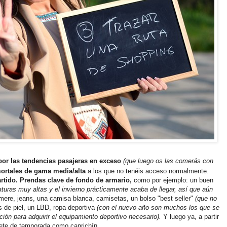
 por las tendencias pasajeras en exceso
(que luego os las comerás con
mortales de gama media/alta
a los que no tenéis acceso normalmente.
artido. Prendas clave de fondo de armario,
como por ejemplo: un buen
turas muy altas y el invierno prácticamente acaba de llegar, así que aún
ere, jeans, una camisa blanca, camisetas, un bolso "best seller"
(que no
 de piel, un LBD, ropa deportiva
(con el nuevo año son muchos los que se
ión para adquirir el equipamiento deportivo necesario).
Y luego ya, a partir
lete de temporada como caprichín.