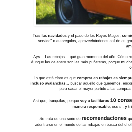
Tras las navidades
y el paso de los Reyes Magos,
comie
service" o autoregalos, aprovechándonos así de os g
ama
Ays… Las rebajas… qué gran momento del año. Cómo nos 
Aunque las de enero son las más puñeteras, porque mucha
c
Lo que está claro es que
comprar en rebajas es siempre
incluso avalanchas…
buscar aquello que queremos, encont
para sacar el mayor partido a las compras
10 conse
Así que, tranquilas, porque
voy a facilitaros
manera responsable,
eso sí,
y tr
recomendaciones
Se trata de una serie de
que
adentrarse en el mundo de las rebajas en busca del choll