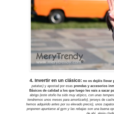
4. Invertir en un clásico:
no os dejéis llevar
patatas)
y apostad por esas
prendas y accesorios in
Básicos de calidad a los que luego les vais a sacar p
abrigo
(este otoño ha sido muy atípico, con unas tempera
tendremos unos meses para amortizarlo),
jerseys de cashm
hemos adquirido antes por su elevado precio),
unos zapatos
proponen apuntarse al gym y las rebajas son una buena opc
de ahí, algún chol