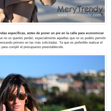
ndas específicas, antes de poner un pie en la calle para economizar
e no os queréis perder; especialmente aquellas que no os podéis permitir
ensando primero en las más solicitadas. Ya que es preferible realizar el
para cumplir el presupuesto preestablecido.