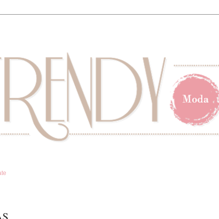
ate
AS