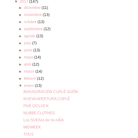
▼
2017
(147)
►
diciembre
(11)
►
noviembre
(13)
►
octubre
(13)
►
septiembre
(12)
►
agosto
(13)
►
julio
(7)
►
junio
(13)
►
mayo
(14)
►
abril
(12)
►
marzo
(14)
►
febrero
(12)
▼
enero
(13)
INAUGURACIÓN CUPLÉ GIJÓN
NUEVA APERTURA CUPLÉ
FIVE O'CLOCK
NUBBE CLOTHES
Los SUEños de mi niÑA
MIDWEEK
TOUS