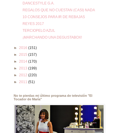
DANCESTYLE G.A.
REGALOS QUE NO CUESTAN (CASI) NADA
10 CONSEJOS PARA IR DE REBAJAS
REYES 2017
TERCIOPELO AZUL
¡MARCHANDO UNA DEGUSTABOX!
►
2016
(151)
►
2015
(157)
►
2014
(170)
►
2013
(199)
►
2012
(220)
►
2011
(51)
No te pierdas mi último programa de televisión "El
Tocador de María"