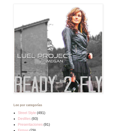
Lee por categorías
Street Style
(491)
Desfiles
(93)
Presentaciones
(91)
Firmas
(79)