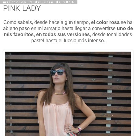
miércoles, 9 de julio de 2014
PINK LADY
Como sabéis, desde hace algún tiempo,
el color rosa
se ha
abierto paso en mi armario hasta llegar a convertirse
uno de
mis favoritos, en todas sus versiones,
desde tonalidades
pastel hasta el fucsia más intenso.