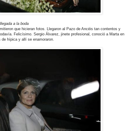
llegada a la boda
mitieron que hicieran fotos. Llegaron al Pazo de Ancéis tan contentos y
todavía. Felicísimo. Sergio Álvarez, jinete profesional, conoció a Marta en
de hípica y allí se enamoraron.