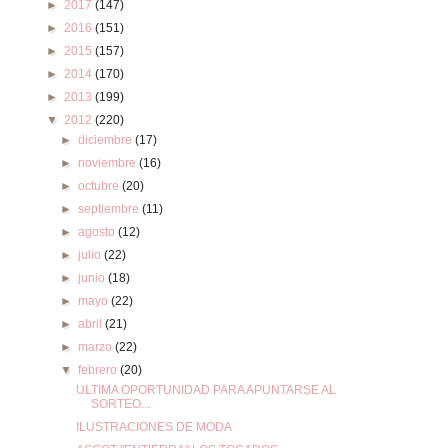
►
2017
(147)
►
2016
(151)
►
2015
(157)
►
2014
(170)
►
2013
(199)
▼
2012
(220)
►
diciembre
(17)
►
noviembre
(16)
►
octubre
(20)
►
septiembre
(11)
►
agosto
(12)
►
julio
(22)
►
junio
(18)
►
mayo
(22)
►
abril
(21)
►
marzo
(22)
▼
febrero
(20)
ULTIMA OPORTUNIDAD PARA APUNTARSE AL
SORTEO...
ILUSTRACIONES DE MODA