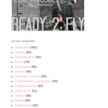
Lee por categorías
Street Style
(491)
Desfiles
(93)
Presentaciones
(91)
Firmas
(79)
Degustabox
(69)
Eventos
(66)
Jornadas y Talleres
(59)
Complementos y accesorios
(55)
Establecimientos
(55)
Gafas de sol
(51)
Sorteos
(49)
Fiestas
(48)
Tratamientos
(42)