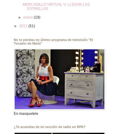
MERCADILLO VIRTUAL V: LLEGAN LAS
ESTRELLAS
►
enero
(19)
►
2011
(51)
No te pierdas mi último programa de televisión "El
Tocador de María"
En masquetele
¿Te acuerdas de mi sección de radio en RPA?