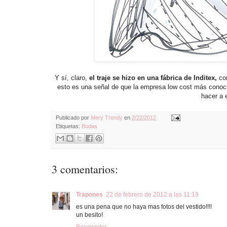
Y sí, claro,
el traje se hizo en una fábrica de Inditex,
co
esto es una señal de que la empresa low cost más conocid
hacer a 
Publicado por
Mery Trendy
en
2/22/2012
Etiquetas:
Bodas
3 comentarios:
Trapones
22 de febrero de 2012 a las 11:19
es una pena que no haya mas fotos del vestido!!!!
un besito!