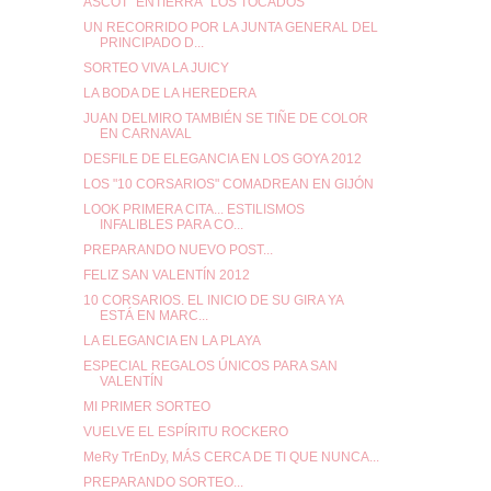
ASCOT "ENTIERRA" LOS TOCADOS
UN RECORRIDO POR LA JUNTA GENERAL DEL
PRINCIPADO D...
SORTEO VIVA LA JUICY
LA BODA DE LA HEREDERA
JUAN DELMIRO TAMBIÉN SE TIÑE DE COLOR
EN CARNAVAL
DESFILE DE ELEGANCIA EN LOS GOYA 2012
LOS "10 CORSARIOS" COMADREAN EN GIJÓN
LOOK PRIMERA CITA... ESTILISMOS
INFALIBLES PARA CO...
PREPARANDO NUEVO POST...
FELIZ SAN VALENTÍN 2012
10 CORSARIOS. EL INICIO DE SU GIRA YA
ESTÁ EN MARC...
LA ELEGANCIA EN LA PLAYA
ESPECIAL REGALOS ÚNICOS PARA SAN
VALENTÍN
MI PRIMER SORTEO
VUELVE EL ESPÍRITU ROCKERO
MeRy TrEnDy, MÁS CERCA DE TI QUE NUNCA...
PREPARANDO SORTEO...