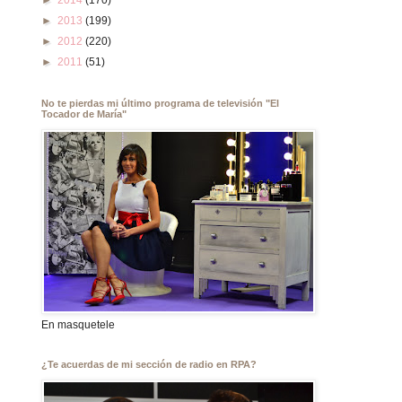
►
2014
(170)
►
2013
(199)
►
2012
(220)
►
2011
(51)
No te pierdas mi último programa de televisión "El
Tocador de María"
En masquetele
¿Te acuerdas de mi sección de radio en RPA?