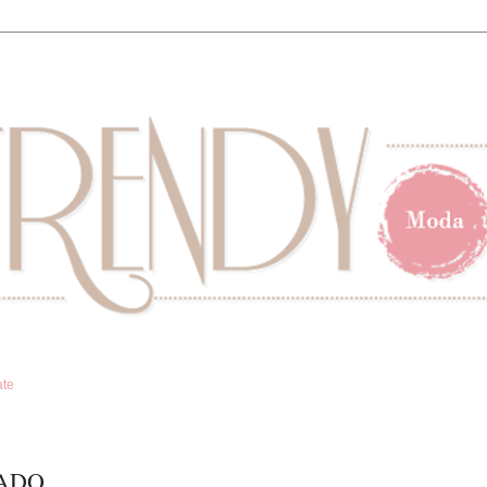
ate
PADO