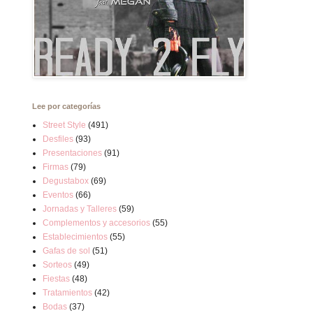
Lee por categorías
Street Style
(491)
Desfiles
(93)
Presentaciones
(91)
Firmas
(79)
Degustabox
(69)
Eventos
(66)
Jornadas y Talleres
(59)
Complementos y accesorios
(55)
Establecimientos
(55)
Gafas de sol
(51)
Sorteos
(49)
Fiestas
(48)
Tratamientos
(42)
Bodas
(37)