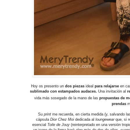
Hoy os presento un
dos piezas
ideal
para relajarse
en cas
sublimado con estampados audaces.
Una invitación al
r
vida más sosegado de la mano de las
propuestas de m
prendas
m
Su
print
me recuerda, en cierta medida (y, salvando las
cápsula
Dior Chez Moi
dedicada al
loungewear
que, si r
esencial
Toile de Jouy
(reinterpretado en una versión tropic
un icono de la firma hará algo más de dos de años, cuand