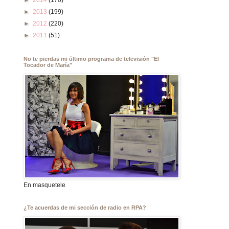
►
2014
(170)
►
2013
(199)
►
2012
(220)
►
2011
(51)
No te pierdas mi último programa de televisión "El
Tocador de María"
En masquetele
¿Te acuerdas de mi sección de radio en RPA?