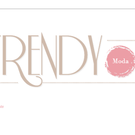
ate
A