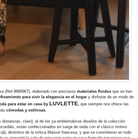
a (Ref.9889967), elaborado con preciosos
materiales fluidos
que se han
efinamiento para vivir la elegancia en el hogar
y disfrutar de un modo de
LUVLETTE
oda para estar en casa by
,
que siempre nos ofrece las
ás
cómodas y estilosas.
 distancias, claro), al de los ya emblemáticos diseños de la colección
ecordáis, están confeccionados en sarga de seda con el clásico motivo
al), distintivo de la mítica
Maison
francesa, y que se convirtieron en todo
o se presentó la cole de ropa para estar en casa formada por piezas que