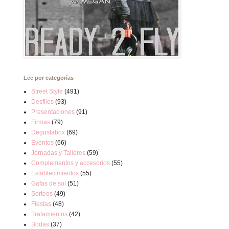
Lee por categorías
Street Style
(491)
Desfiles
(93)
Presentaciones
(91)
Firmas
(79)
Degustabox
(69)
Eventos
(66)
Jornadas y Talleres
(59)
Complementos y accesorios
(55)
Establecimientos
(55)
Gafas de sol
(51)
Sorteos
(49)
Fiestas
(48)
Tratamientos
(42)
Bodas
(37)