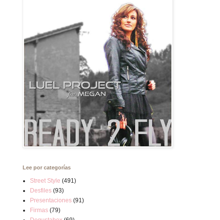
Lee por categorías
Street Style
(491)
Desfiles
(93)
Presentaciones
(91)
Firmas
(79)