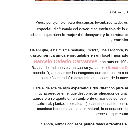
¿PARA QU
Pues, por ejemplo, para descansar, levantarse tarde, e
especial,
disfrutando del
bruch
más
exclusivo
de la 
diferente que aúna
lo mejor del desayuno y la comida c
y
combina
De ahí que, esta misma mañana, Víctor y una servidora, 
gastronómica única e inigualable en un local inspirado
Barceló Oviedo Cervantes
, con más de 100 
Brunch
del Indiano volvían con su ya famoso
Bruch
de D
bocado. Y, a juzgar por las imágenes que os muestro a c
para ir "corriendo" a descubrir los sabores de la nue
Para el deleite de esta e
xperiencia
gourmet
con
pura e
muy
acogedor
en el que desconectar alrededor de una
atmósfera relajante
en un
ambiente único
que se respi
colonial,
plantas tropicales…), casi impensable, en me
inundase todo gracias a la luz natural, la decoración fl
jarrones… que están 
Y ahora, vamos con esos
platos
taaan
diferentes e