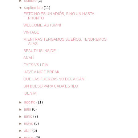
►
octubre
(2)
▼
septiembre
(11)
ESTO NO ES UN ADIÓS, SINO UN HASTA
PRONTO
WELCOME, AUTUMN!
VINTAGE
MIENTRAS TENGAMOS SUEÑOS, TENDREMOS
ALAS
BEAUTY IS INSIDE
ANALÍ
EYES VS LEIA
HAVE A NICE BREAK
QUE LAS FUERZAS NO DECAIGAN
UN BOLSO PARA CADA ESTILO
IDENIM
►
agosto
(11)
►
julio
(6)
►
junio
(7)
►
mayo
(5)
►
abril
(5)
►
marzo
(9)