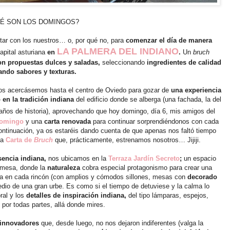
É SON LOS DOMINGOS?
star con los nuestros… o, por qué no, para
comenzar el día de manera
LA PALMERA DEL INDIANO
capital asturiana
en
.
Un
bruch
on propuestas dulces y saladas,
seleccionando
ingredientes de calidad
ndo sabores y texturas.
nos acercásemos hasta el centro de Oviedo para gozar de
una experiencia
 en la tradición indiana
del edificio donde se alberga (una fachada, la del
años de historia), aprovechando que hoy domingo, día 6, mis amigos del
omingo
y una
carta renovada
para continuar sorprendiéndonos con cada
ontinuación, ya os estaréis dando cuenta de que apenas nos faltó tiempo
va
Carta de
Bruch
que, prácticamente, estrenamos nosotros… Jijiji.
sencia indiana,
nos ubicamos en la
Terraza Jardín Secreto
;
un espacio
 mesa, donde la
naturaleza
cobra especial protagonismo para crear una
ra en cada rincón (con amplios y cómodos sillones, mesas con
decorado
dio de una gran urbe. Es como si el tiempo de detuviese y la calma lo
oral y los
detalles de inspiración indiana,
del tipo lámparas, espejos,
por todas partes, allá donde mires.
 innovadores
que, desde luego, no nos dejaron indiferentes (valga la