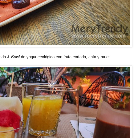
rada &
Bowl
de yogur ecológico con fruta cortada, chía y muesli.