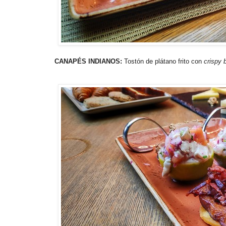
CANAPÉS INDIANOS:
Tostón de plátano frito con
crispy 