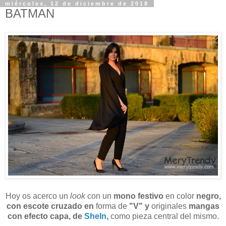
miércoles, 12 de diciembre de 2018
BATMAN
Hoy os acerco un
look
con un
mono festivo
en color
negro,
con escote cruzado en
forma de
"V" y
originales
mangas
con efecto capa, de
SheIn
,
como pieza central del mismo.