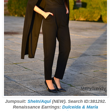
Jumpsuit:
SheIn/Aquí
(NEW). Search ID:381292.
Renaissance Earrings:
Dulceida & María