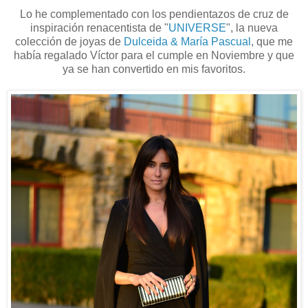
Lo he complementado con los pendientazos de cruz de
inspiración renacentista de "
UNIVERSE
", la nueva
colección de joyas de
Dulceida & María Pascual
, que me
había regalado Víctor para el cumple en Noviembre y que
ya se han convertido en mis favoritos.