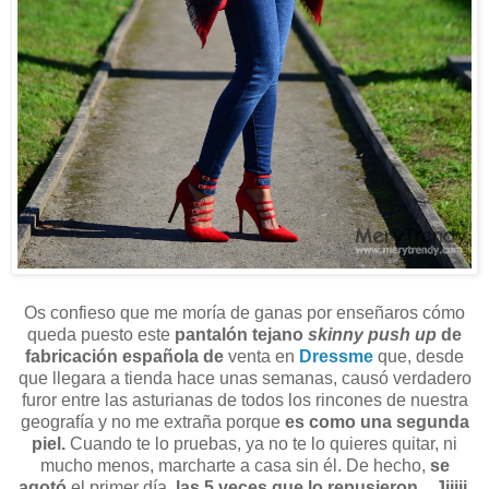
Os confieso que me moría de ganas por enseñaros cómo
queda puesto este
pantalón tejano
skinny push up
de
fabricación española de
venta en
Dressme
que, desde
que llegara a tienda hace unas semanas, causó verdadero
furor entre las asturianas de todos los rincones de nuestra
geografía y no me extraña porque
es como una segunda
piel.
Cuando te lo pruebas, ya no te lo quieres quitar, ni
mucho menos, marcharte a casa sin él. De hecho,
se
agotó
el primer día,
las 5 veces que lo repusieron... Jijiji.