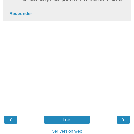
Muchísimas gracias, preciosa. Lo mismo digo. Besos.
Responder
‹
›
Inicio
Ver versión web