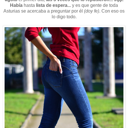
Había
hasta
lista de espera...
y es que gente de toda
Asturias se acercaba a preguntar por él
(doy fe)
. Con eso os
lo digo todo.