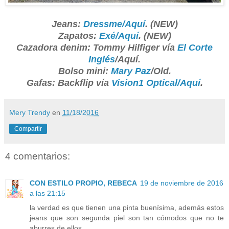
Jeans:
Dressme/Aquí
. (NEW)
Zapatos:
Exé/Aquí
. (NEW)
Cazadora denim: Tommy Hilfiger vía
El Corte
Inglés
/Aquí.
Bolso mini:
Mary Paz
/Old.
Gafas: Backflip vía
Vision1 Optical/Aquí
.
Mery Trendy
en
11/18/2016
Compartir
4 comentarios:
CON ESTILO PROPIO, REBECA
19 de noviembre de 2016
a las 21:15
la verdad es que tienen una pinta buenísima, además estos
jeans que son segunda piel son tan cómodos que no te
aburres de ellos