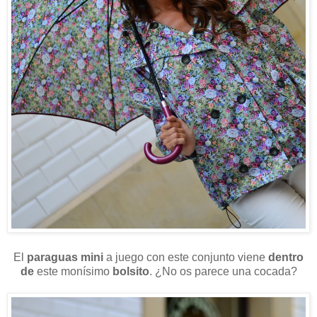
El
paraguas mini
a juego con este conjunto viene
dentro
de
este monísimo
bolsito
. ¿No os parece una cocada?