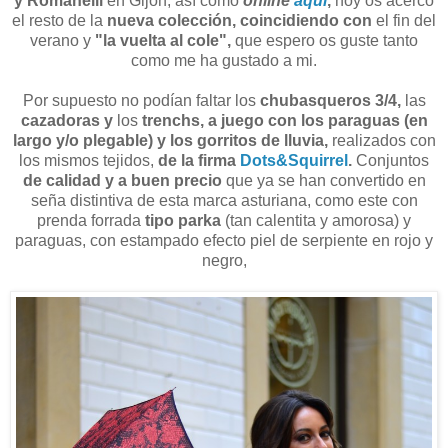
y Romanelli
en Gijón, así como
online
aquí
,
hoy os acerco
el resto de la
nueva colección, coincidiendo con
el fin del
verano y
"la vuelta al cole",
que espero os guste tanto
como me ha gustado a mi.
Por supuesto no podían faltar los
chubasqueros 3/4,
las
cazadoras y
los
trenchs, a juego con los paraguas (en
largo y/o plegable) y los gorritos de lluvia,
realizados con
los mismos tejidos,
de la firma
Dots&Squirrel
.
Conjuntos
de calidad y a buen precio
que ya se han convertido en
seña distintiva de esta marca asturiana, como este con
prenda forrada
tipo parka
(tan calentita y amorosa) y
paraguas, con estampado efecto piel de serpiente en rojo y
negro,