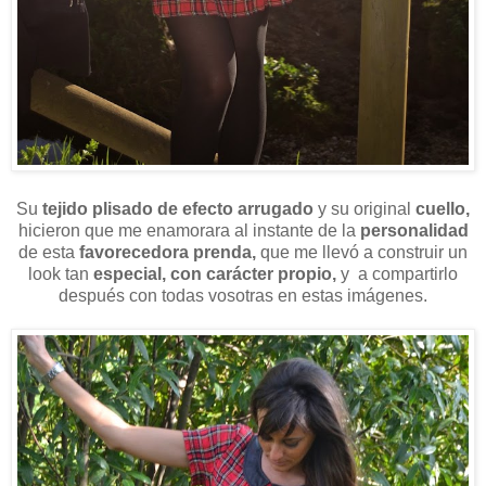
Su
tejido plisado de efecto arrugado
y su original
cuello,
hicieron que me enamorara al instante de la
personalidad
de esta
favorecedora prenda,
que me llevó a construir un
look tan
especial,
con carácter propio,
y a compartirlo
después con todas vosotras en estas imágenes.