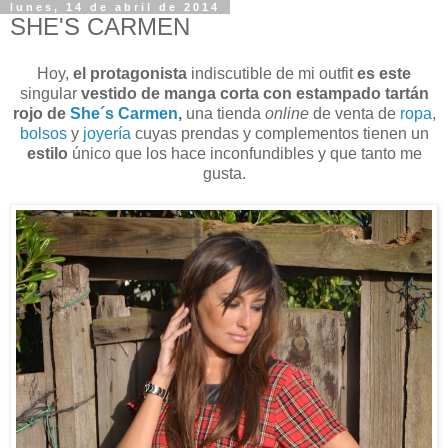
lunes, 14 de abril de 2014
SHE'S CARMEN
Hoy,
el protagonista
indiscutible de mi outfit
es este
singular
vestido de manga corta con estampado tartán
rojo de
She´s Carmen
,
una tienda
online
de venta de
ropa
,
bolsos
y
joyería
cuyas prendas y complementos tienen un
estilo
único que los hace inconfundibles y que tanto me
gusta.