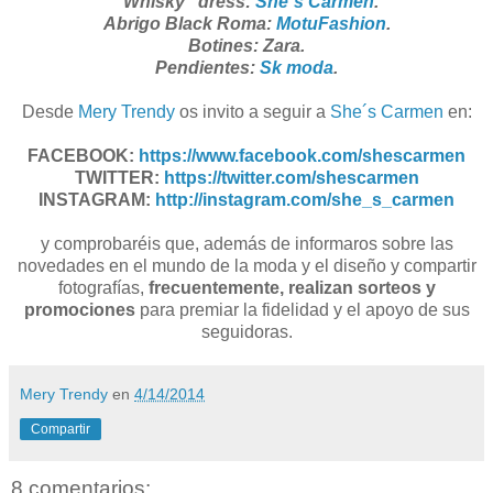
"Whisky" dress:
She´s Carmen
.
Abrigo Black Roma:
MotuFashion
.
Botines: Zara.
Pendientes:
Sk moda
.
Desde
Mery Trendy
os invito a seguir a
She´s Carmen
en:
FACEBOOK:
https://www.facebook.com/shescarmen
TWITTER:
https://twitter.com/shescarmen
INSTAGRAM:
http://instagram.com/she_s_carmen
y comprobaréis que, además de informaros sobre las
novedades en el mundo de la moda y el diseño y compartir
fotografías,
frecuentemente, realizan sorteos y
promociones
para premiar la fidelidad y el apoyo de sus
seguidoras.
Mery Trendy
en
4/14/2014
Compartir
8 comentarios: