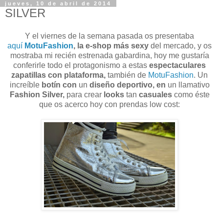
jueves, 10 de abril de 2014
SILVER
Y el viernes de la semana pasada os presentaba
aquí
MotuFashion
, la e-shop más sexy
del mercado, y os
mostraba mi recién estrenada gabardina, hoy me gustaría
conferirle todo el protagonismo a estas
espectaculares
zapatillas con plataforma,
también de
MotuFashion
. Un
increíble
botín con
un
diseño deportivo, en
un llamativo
Fashion Silver,
para crear
looks
tan
casuales
como éste
que os acerco hoy con prendas low cost: