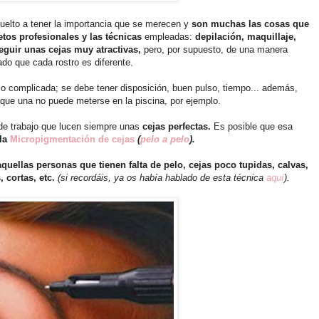
vuelto a tener la importancia que se merecen y
son
muchas las cosas que
etos profesionales y las técnicas
empleadas:
depilación, maquillaje,
guir unas cejas muy atractivas,
pero, por supuesto, de una manera
ado que cada rostro es diferente.
co complicada; se debe tener disposición, buen pulso, tiempo... además,
que una no puede meterse en la piscina, por ejemplo.
de trabajo que lucen siempre unas
cejas perfectas.
Es posible que esa
la
Micropigmentación de cejas
(
pelo a pelo
).
aquellas personas que tienen falta de pelo, cejas poco tupidas, calvas,
, cortas,
etc.
(si recordáis, ya os había hablado de esta técnica
aquí
).