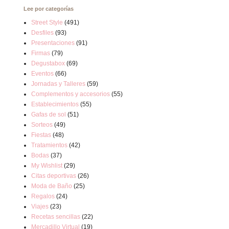
Lee por categorías
Street Style
(491)
Desfiles
(93)
Presentaciones
(91)
Firmas
(79)
Degustabox
(69)
Eventos
(66)
Jornadas y Talleres
(59)
Complementos y accesorios
(55)
Establecimientos
(55)
Gafas de sol
(51)
Sorteos
(49)
Fiestas
(48)
Tratamientos
(42)
Bodas
(37)
My Wishlist
(29)
Citas deportivas
(26)
Moda de Baño
(25)
Regalos
(24)
Viajes
(23)
Recetas sencillas
(22)
Mercadillo Virtual
(19)