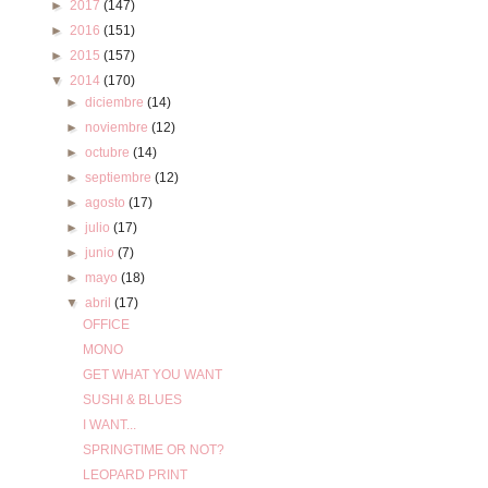
►
2017
(147)
►
2016
(151)
►
2015
(157)
▼
2014
(170)
►
diciembre
(14)
►
noviembre
(12)
►
octubre
(14)
►
septiembre
(12)
►
agosto
(17)
►
julio
(17)
►
junio
(7)
►
mayo
(18)
▼
abril
(17)
OFFICE
MONO
GET WHAT YOU WANT
SUSHI & BLUES
I WANT...
SPRINGTIME OR NOT?
LEOPARD PRINT