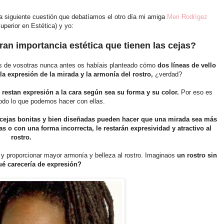
 siguiente cuestión que debatíamos el otro día mi amiga
Meri Rodrígez
uperior en Estética) y yo:
an importancia estética que tienen las cejas?
s de vosotras nunca antes os habíais planteado cómo
dos líneas de vello
la expresión de la mirada y la armonía del rostro,
¿verdad?
 restan expresión a la cara
según sea su forma y su color.
Por eso es
odo lo que podemos hacer con ellas.
cejas bonitas y bien diseñadas pueden hacer que una mirada sea más
s o con una forma incorrecta, le restarán expresividad y atractivo al
rostro.
 y proporcionar mayor armonía y belleza al rostro. Imaginaos
un rostro sin
qué carecería de expresión?