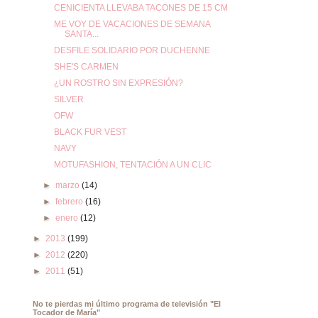
CENICIENTA LLEVABA TACONES DE 15 CM
ME VOY DE VACACIONES DE SEMANA
SANTA...
DESFILE SOLIDARIO POR DUCHENNE
SHE'S CARMEN
¿UN ROSTRO SIN EXPRESIÓN?
SILVER
OFW
BLACK FUR VEST
NAVY
MOTUFASHION, TENTACIÓN A UN CLIC
►
marzo
(14)
►
febrero
(16)
►
enero
(12)
►
2013
(199)
►
2012
(220)
►
2011
(51)
No te pierdas mi último programa de televisión "El
Tocador de María"