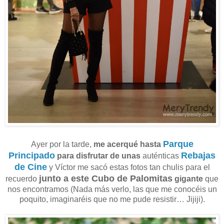
Parque
Ayer por la tarde,
me acerqué hasta
Principado
Rebajas
para disfrutar de unas
auténticas
de Cine
y Víctor me sacó estas fotos tan chulis para el
junto a este Cubo de Palomitas
recuerdo
gigante
que
nos encontramos (Nada más verlo, las que me conocéis un
poquito, imaginaréis que no me pude resistir… Jijiji).