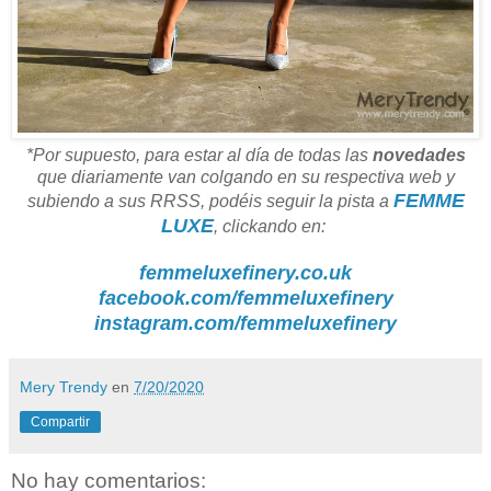
*Por supuesto, para estar al día de todas las
novedades
que diariamente van colgando en su respectiva web y
FEMME
subiendo a sus RRSS, podéis seguir la pista a
LUXE
, clickando en:
femmeluxefinery.co.uk
facebook.com/femmeluxefinery
instagram.com/femmeluxefinery
Mery Trendy
en
7/20/2020
Compartir
No hay comentarios: