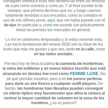
consiguen introducir esas mini tendencias entre las féminas
de a pie como vosotras y como yo. Y al final sucede lo de
siempre, que primero decimos que no, y luego caemos
totalmente rendidas a sus encantos, como os contaba en
uno de mis últimos
posts,
aquí
, que me había pasado con el
tie-dye
en particular y, como me sucede con prácticamente
todas las prendas tan marcadas en general.
Lo viví en anteriores temporadas y lo estoy viviendo esta.
Las micro tendencias del verano 2020 son la clave de los
looks
que más me gustan y que veo, tanto
en la calle,
como
en las redes sociales.
Por eso hoy se lleva la palma
la camiseta de hombreras;
la reina del estilismo y mi nuevo básico favorito que está
FEMME LUXE
arrasando en tiendas
low cost
como
.
No
sé qué pensáis vosotras, pero a mí
me parece perfecta
para darle un aire fresco a cualquier
outfit
playero.
De
hecho,
las hombreras bien llevadas pueden conseguir
un efecto óptico muy favorecedor que afina la cintura al
centrar la mayor cantidad de volumen en la zona de los
hombros,
¿no os parece?