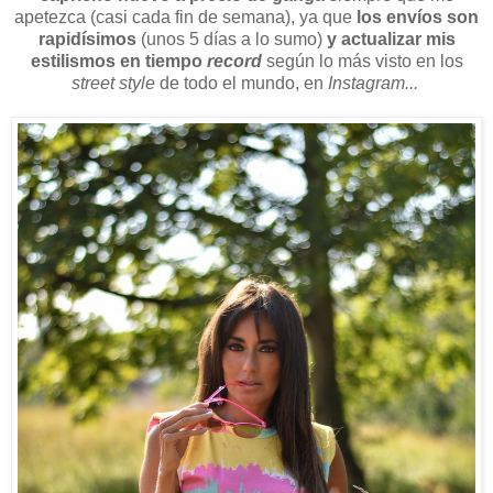
apetezca (casi cada fin de semana), ya que
los envíos son
rapidísimos
(unos 5 días a lo sumo)
y actualizar mis
estilismos en tiempo
record
según lo más visto en los
street style
de todo el mundo, en
Instagram...