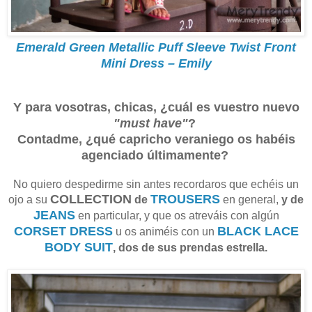
Emerald Green Metallic Puff Sleeve Twist Front
Mini Dress – Emily
Y para vosotras, chicas, ¿cuál es vuestro nuevo
"must have"
?
Contadme, ¿qué capricho veraniego os habéis
agenciado últimamente?
No quiero despedirme sin antes recordaros que echéis un
COLLECTION
TROUSERS
ojo a su
de
en general,
y de
JEANS
en particular, y que os atreváis con algún
CORSET DRESS
BLACK LACE
u os animéis con un
BODY SUIT
, dos de sus prendas estrella.