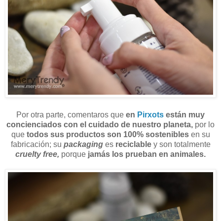
Por otra parte, comentaros que
en
Pirxots
están muy
concienciados con el cuidado de nuestro planeta,
por lo
que
todos sus productos son 100% sostenibles
en su
fabricación; su
packaging
es
reciclable
y son totalmente
cruelty free,
porque
jamás los prueban en animales.