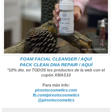
FOAM FACIAL CLEANSER / AQUÍ
PACK CLEAN DNA REPAIR / AQUÍ
*10% dto. en TODOS los productos de la web con el
cupón XMAS10
Para más info:
pirxotscosmetics.com
fb.com/pirxotscosmetics
@pirxotscosmetics