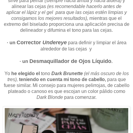
sirve para peinar
(siempre hacia arriba y hacia afuera)
y
alinear las cejas
(es recomendable hacerlo antes de
aplicar
el lápiz y el gel
para que las cejas estén limpias y
consigamos los mejores resultados),
mientras que el
extremo del biselado proporciona una aplicación precisa de
delineador y difumina el tono para las cejas.
Corrector
Undereye
· un
para definir y limpiar el área
alrededor de las cejas y
Desmaquillador de Ojos Líquido
· un
.
Yo
he elegido el
tono
Dark Brunette
(el más oscuro de los
tres),
teniendo en cuenta mi tono de cabello,
para que
fuese similar. Mi consejo para mujeres pelirrojas, de cabello
plateado o canoso es que escojan un color pálido como
Dark Blonde
para comenzar.