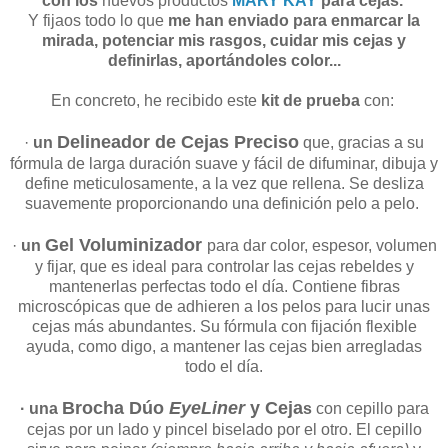
con los
nuevos productos
MARY KAY
para cejas.
Y fijaos todo lo que
me han enviado para enmarcar la
mirada, potenciar mis rasgos, cuidar mis cejas y
definirlas, aportándoles color...
En concreto, he recibido este
kit de prueba
con:
Delineador de Cejas Preciso
·
un
que, gracias a su
fórmula de larga duración suave y fácil de difuminar, dibuja y
define meticulosamente, a la vez que rellena. Se desliza
suavemente proporcionando una definición pelo a pelo.
Gel Voluminizador
·
un
para dar color, espesor, volumen
y fijar, que es ideal para controlar las cejas rebeldes y
mantenerlas perfectas todo el día. Contiene fibras
microscópicas que de adhieren a los pelos para lucir unas
cejas más abundantes. Su fórmula con fijación flexible
ayuda, como digo, a mantener las cejas bien arregladas
todo el día.
Brocha Dúo
EyeLiner
y Ceja
· una
s
con cepillo para
cejas por un lado y pincel biselado por el otro. El cepillo