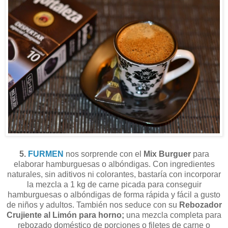
5.
FURMEN
nos sorprende con el
Mix Burguer
para
elaborar hamburguesas o albóndigas. Con ingredientes
naturales, sin aditivos ni colorantes, bastaría con incorporar
la mezcla a 1 kg de carne picada para conseguir
hamburguesas o albóndigas de forma rápida y fácil a gusto
de niños y adultos. También nos seduce con su
Rebozador
Crujiente al Limón para horno;
una mezcla completa para
rebozado doméstico de porciones o filetes de carne o