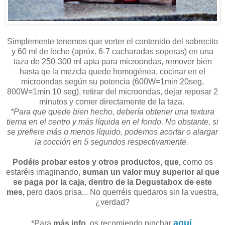
Simplemente tenemos que verter el contenido del sobrecito
y 60 ml de leche (apróx. 6-7 cucharadas soperas) en una
taza de 250-300 ml apta para microondas, remover bien
hasta qe la mezcla quede homogénea, cocinar en el
microondas según su potencia (600W=1min 20seg,
800W=1min 10 seg), retirar del microondas, dejar reposar 2
minutos y comer directamente de la taza.
*Para que quede bien hecho, debería obtener una textura
tierna en el centro y más líquida en el fondo. No obstante, si
se prefiere más o menos líquido, podemos acortar o alargar
la cocción en 5 segundos respectivamente.
Podéis probar estos y otros productos, que,
como os
estaréis imaginando,
suman un valor muy superior al que
se paga por la caja, dentro de la Degustabox de este
mes,
pero daos prisa... No querréis quedaros sin la vuestra,
¿verdad?
aquí
*Para
más info,
os recomiendo pinchar
.