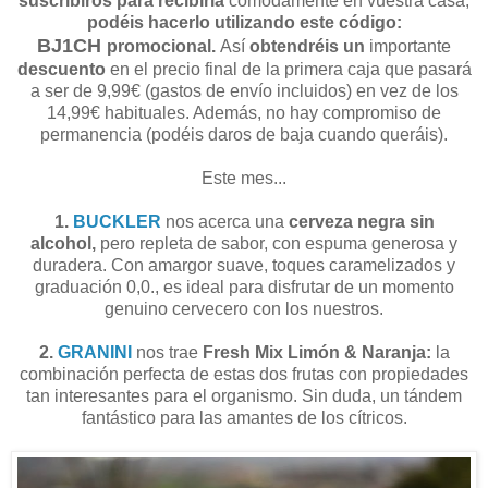
suscribiros para recibirla
cómodamente en vuestra casa,
podéis hacerlo utilizando este código:
BJ1CH
promocional.
Así
obtendréis un
importante
descuento
en el precio final de la primera caja que pasará
a ser de 9,99€ (gastos de envío incluidos) en vez de los
14,99€ habituales. Además, no hay compromiso de
permanencia (podéis daros de baja cuando queráis).
Este mes...
1.
BUCKLER
nos acerca una
cerveza negra sin
alcohol,
pero repleta de sabor, con espuma generosa y
duradera. Con amargor suave, toques caramelizados y
graduación 0,0., es ideal para disfrutar de un momento
genuino cervecero con los nuestros.
2.
GRANINI
nos trae
Fresh Mix Limón & Naranja:
la
combinación perfecta de estas dos frutas con propiedades
tan interesantes para el organismo. Sin duda, un tándem
fantástico para las amantes de los cítricos.