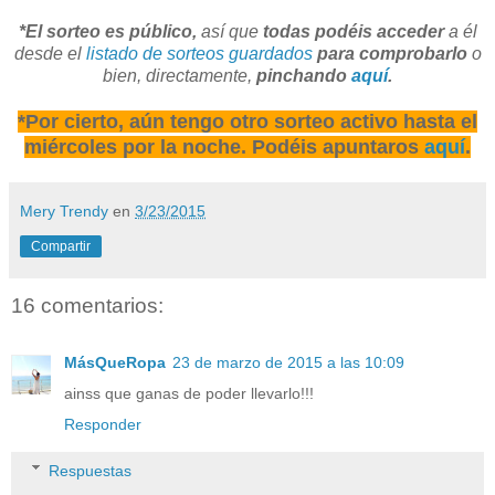
*El sorteo es público,
así que
todas podéis acceder
a él
desde el
listado de sorteos guardados
para comprobarlo
o
bien, directamente,
pinchando
aquí
.
*Por cierto, aún tengo otro sorteo activo hasta el
miércoles por la noche. Podéis apuntaros
aquí
.
Mery Trendy
en
3/23/2015
Compartir
16 comentarios:
MásQueRopa
23 de marzo de 2015 a las 10:09
ainss que ganas de poder llevarlo!!!
Responder
Respuestas