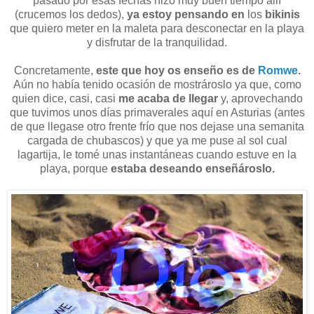
pasado por esas fechas hizo muy buen tiempo allí
(crucemos los dedos),
ya estoy pensando en
los
bikinis
que quiero meter en la maleta para desconectar en la playa
y disfrutar de la tranquilidad.
Concretamente,
este que hoy os enseño es de
Romwe
.
Aún no había tenido ocasión de mostrároslo ya que, como
quien dice, casi, casi
me acaba de llegar
y, aprovechando
que tuvimos unos días primaverales aquí en Asturias (antes
de que llegase otro frente frío que nos dejase una semanita
cargada de chubascos) y que ya me puse al sol cual
lagartija, le tomé unas instantáneas cuando estuve en la
playa, porque
estaba deseando enseñároslo.