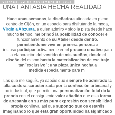
viernes, 22 de noviembre de 2013
UNA FANTASÍA HECHA REALIDAD
Hace unas semanas
,
la
diseñadora
afincada en pleno
centro de Gijón, en un espacio para disfrutar de la moda,
Virginia Abzueta
,
a quien admiro y sigo la pista desde hace
mucho tiempo,
me brindó la posibilidad de conocer
el
funcionamiento de
su Atelier desde dentro,
permitiéndome vivir en primera persona
e
incluso
participar
activamente en
el proceso creativo
para
la elaboración
del vestido de mis sueños
,
desde el
diseño
del mismo
hasta la materialización de ese traje
tan"exclusivo"; una pieza única hecha a
medida
especialmente para mi.
Las que me seguís, ya sabéis que
siempre he admirado la
alta costura, caracterizada por la confección artesanal
y
no industrial, que permite una
personalización total de la
prenda
con el consiguiente
valor añadido
que esta
forma
de artesanía en su más pura expresión con sensibilidad
propia
conlleva, así que
supongo que os estaréis
imaginando lo que esta gran oportunidad ha significado