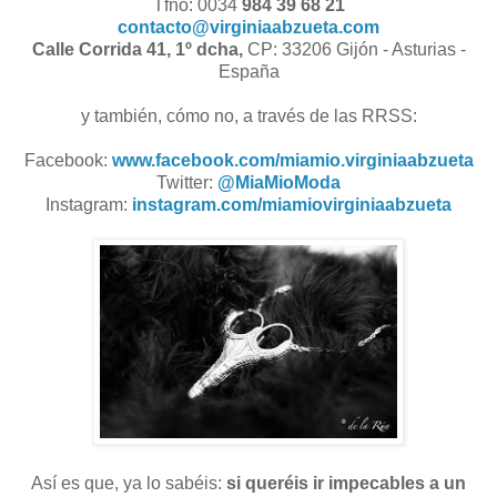
Tfno: 0034
984 39 68 21
contacto@virginiaabzueta.com
Calle Corrida 41, 1º dcha,
CP: 33206 Gijón - Asturias -
España
y también, cómo no, a través de las RRSS:
Facebook:
www.facebook.com/miamio.virginiaabzueta
Twitter:
@MiaMioModa
Instagram:
instagram.com/miamiovirginiaabzueta
Así es que, ya lo sabéis:
si queréis ir impecables a un