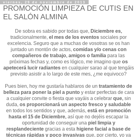
viernes, 29 de noviembre de 2013
PROMOCIÓN LIMPIEZA DE CUTIS EN
EL SALÓN ALMINA
De sobra es sabido por todas que,
Diciembre es,
tradicionalmente,
el mes de los eventos
sociales por
excelencia. Seguro que a muchas de vosotras se os han
juntado un montón de actos,
comidas y/o cenas con
compañeros de trabajo, amigos o familia
para las
próximas fechas y, como es lógico, me imagino que
os
apetecerá lucir radiantes
en cualquier sarao al que tengáis
previsto asistir a lo largo de este mes, ¿me equivoco?
Pues bien, hoy me gustaría hablaros de un
tratamiento de
belleza para poner la piel a punto
y estar perfectas de cara
a cualquier convite o fiesta que vayáis a celebrar
que,
sin
duda,
os proporcionará un aspecto fresco y saludable
en todos los sentidos y que, además,
está en promoción
hasta el 15 de Diciembre,
así que no dejéis escapar la
oportunidad de conseguir una
piel limpia y
resplandeciente
gracias a esta
higiene facial a base de
técnicas rápidas y poco invasivas
que, por cierto, yo ya