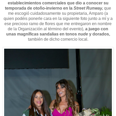
establecimientos comerciales que dio a conocer su
temporada de otoño-invierno en la
Street Runway,
que
me escogió cuidadosamente su propietaria, Amparo (a
quien podéis ponerle cara en la siguiente foto junto a mí y a
ese precioso ramo de flores que me entregaron en nombre
de la Organización al término del evento),
a juego con
unas magníficas sandalias en tonos
nude
y dorados,
también de dicho comercio local.