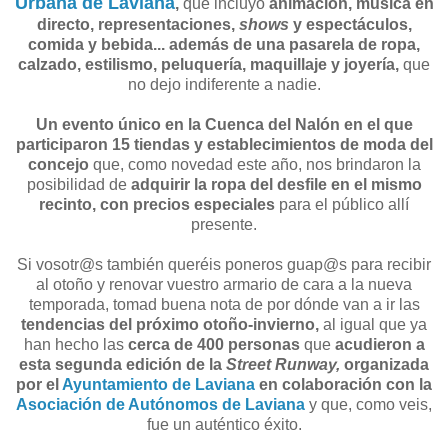
Urbana de Laviana
,
que incluyó
animación, música en
directo, representaciones,
shows
y espectáculos,
comida y bebida... además de una pasarela de ropa,
calzado, estilismo, peluquería, maquillaje y joyería,
que
no dejo indiferente a nadie.
Un evento único en la Cuenca del Nalón en el que
participaron 15 tiendas y establecimientos de moda del
concejo
que, como novedad este año, nos brindaron la
posibilidad de
adquirir la ropa del desfile en el mismo
recinto, con precios especiales
para el público allí
presente.
Si vosotr@s también queréis poneros guap@s para recibir
al otoño y renovar vuestro armario de cara a la nueva
temporada, tomad buena nota de por dónde van a ir las
tendencias del próximo otoño-invierno,
al igual que ya
han hecho las
cerca de 400 personas
que
acudieron a
esta segunda edición de la
Street Runway,
organizada
por el
Ayuntamiento de Laviana
en colaboración con la
Asociación de Autónomos de Laviana
y que, como veis,
fue un auténtico éxito.