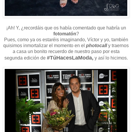
¡Ah! Y, ¿recordáis que os había comentado que habría un
fotomatón
?
Pues, como ya os estaréis imaginando, Víctor y yo, también
quisimos inmortalizar el momento en el
photocall
y traernos
a casa un bonito recuerdo de nuestro paso por esta
#TúHacesLaModa,
segunda edición de
y así lo hicimos.