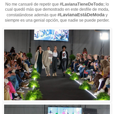
No me cansaré de repetir que
#LavianaTieneDeTodo;
lo
cual quedó más que demostrado en este desfile de moda,
#LavianaEstáDeModa
constatándose además que
y
siempre es una genial opción, que nadie se puede perder.