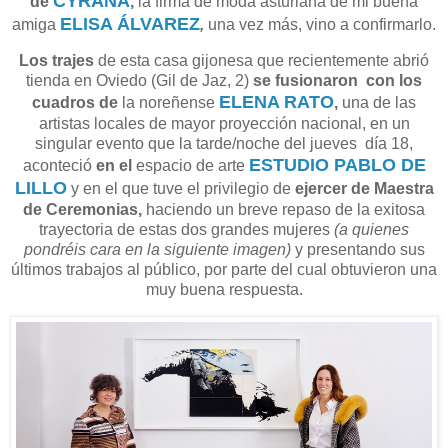
CYRANA
de
,
la firma de moda asturiana de mi buena
ELISA ÁLVAREZ
amiga
,
una vez más, vino a confirmarlo.
Los trajes
de esta casa gijonesa que recientemente abrió
tienda en Oviedo (Gil de Jaz, 2)
se fusionaron
con los
ELENA RATO
cuadros de
la noreñense
,
una de las
artistas locales de mayor proyección nacional, en un
singular evento que la tarde/noche del jueves día 18,
ESTUDIO PABLO DE
aconteció
en el
espacio de arte
LILLO
y en el que tuve el privilegio de
ejercer de Maestra
de Ceremonias,
haciendo un breve repaso de la exitosa
trayectoria de estas dos grandes mujeres
(a quienes
pondréis cara en la siguiente imagen)
y presentando sus
últimos trabajos al público, por parte del cual obtuvieron una
muy buena respuesta.